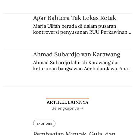
persaingan kekuasaan. Dia memilih 
merantau ke Jawa dan menjadi pemuka 
agama Islam. Anaknya mengikuti jejaknya.
Agar Bahtera Tak Lekas Retak
Maria Ullfah berada di dalam pusaran 
kontroversi penyusunan RUU Perkawinan. 
Berbuah manis walau penuh kompromi.
Ahmad Subardjo van Karawang
Ahmad Subardjo lahir di Karawang dari 
keturunan bangsawan Aceh dan Jawa. Anak 
kesayangan mantri polisi ini pindah ke 
Batavia untuk melanjutkan pendidikan di 
sekolah Belanda.
ARTIKEL LAINNYA
Selengkapnya
Ekonomi
Pembagian Minyak, Gula, dan