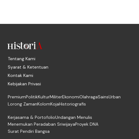
Tentang Kami
Syarat & Ketentuan
Kontak Kami
Kebijakan Privasi
Premium
Politik
Kultur
Militer
Ekonomi
Olahraga
Sains
Urban
Lorong Zaman
Kolom
Koja
Historiografis
Kerjasama & Portofolio
Undangan Menulis
Menemukan Peradaban Sriwijaya
Proyek DNA
Surat Pendiri Bangsa