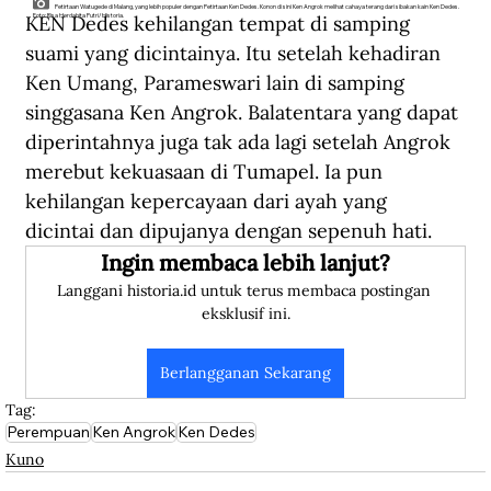
Petirtaan Watugede di Malang, yang lebih populer dengan Petirtaan Ken Dedes. Konon di sini Ken Angrok melihat cahaya terang dari sibakan kain Ken Dedes.
KEN Dedes kehilangan tempat di samping 
Foto: Risa Herdahita Putri/Historia.
suami yang dicintainya. Itu setelah kehadiran 
Ken Umang, Parameswari lain di samping 
singgasana Ken Angrok. Balatentara yang dapat 
diperintahnya juga tak ada lagi setelah Angrok 
merebut kekuasaan di Tumapel. Ia pun 
kehilangan kepercayaan dari ayah yang 
dicintai dan dipujanya dengan sepenuh hati.
Ingin membaca lebih lanjut?
Langgani historia.id untuk terus membaca postingan 
eksklusif ini.
Berlangganan Sekarang
Tag:
Perempuan
Ken Angrok
Ken Dedes
Kuno