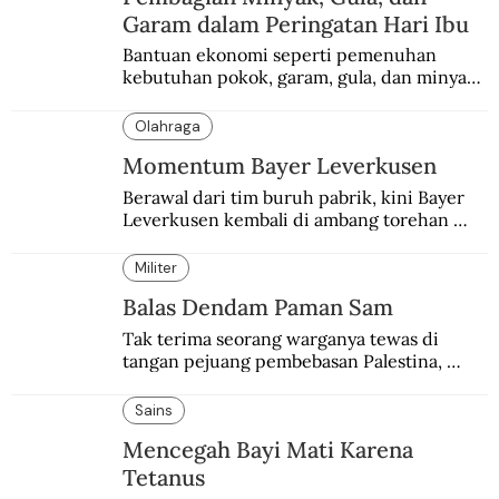
Garam dalam Peringatan Hari Ibu
Bantuan ekonomi seperti pemenuhan 
kebutuhan pokok, garam, gula, dan minyak 
menjadi salah satu perhatian dalam 
peringatan Hari Ibu.
Olahraga
Momentum Bayer Leverkusen
Berawal dari tim buruh pabrik, kini Bayer 
Leverkusen kembali di ambang torehan 
“treble”. Sempat diejek dengan julukan 
“Neverkusen”.
Militer
Balas Dendam Paman Sam
Tak terima seorang warganya tewas di 
tangan pejuang pembebasan Palestina, 
pemerintahan Ronald Reagan melakukan 
pembalasan.
Sains
Mencegah Bayi Mati Karena
Tetanus