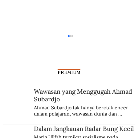
PREMIUM
Wawasan yang Menggugah Ahmad
Subardjo
Demi Jalan Layang, Bunker Jepang
Ahmad Subardjo tak hanya berotak encer 
dalam pelajaran, wawasan dunia dan 
Dihancurkan
kesadaran kebangsaannya tumbuh berkat 
Jules Verne, Multatuli, hingga Sun Yat-sen.
Dalam Jangkauan Radar Bung Kecil
Maria Ullfah terpikat sosialisme pada 