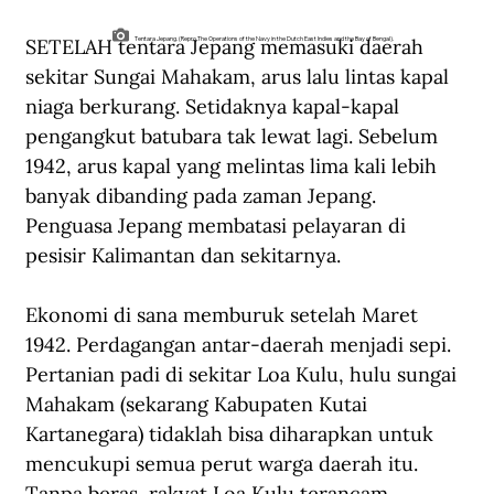
SETELAH tentara Jepang memasuki daerah 
Tentara Jepang. (Repro The Operations of the Navy in the Dutch East Indies and the Bay of Bengal).
sekitar Sungai Mahakam, arus lalu lintas kapal 
niaga berkurang. Setidaknya kapal-kapal 
pengangkut batubara tak lewat lagi. Sebelum 
1942, arus kapal yang melintas lima kali lebih 
banyak dibanding pada zaman Jepang. 
Penguasa Jepang membatasi pelayaran di 
pesisir Kalimantan dan sekitarnya.
Ekonomi di sana memburuk setelah Maret 
1942. Perdagangan antar-daerah menjadi sepi. 
Pertanian padi di sekitar Loa Kulu, hulu sungai 
Mahakam (sekarang Kabupaten Kutai 
Kartanegara) tidaklah bisa diharapkan untuk 
mencukupi semua perut warga daerah itu. 
Tanpa beras, rakyat Loa Kulu terancam 