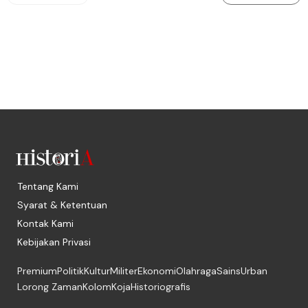
Tentang Kami
Syarat & Ketentuan
Kontak Kami
Kebijakan Privasi
Premium
Politik
Kultur
Militer
Ekonomi
Olahraga
Sains
Urban
Lorong Zaman
Kolom
Koja
Historiografis