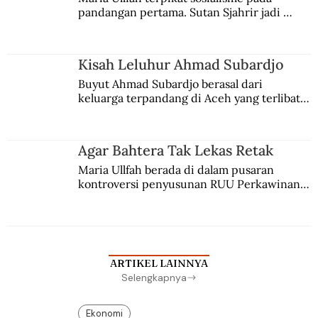
pandangan pertama. Sutan Sjahrir jadi 
comblangnya.
Kisah Leluhur Ahmad Subardjo
Buyut Ahmad Subardjo berasal dari 
keluarga terpandang di Aceh yang terlibat 
persaingan kekuasaan. Dia memilih 
merantau ke Jawa dan menjadi pemuka 
agama Islam. Anaknya mengikuti jejaknya.
Agar Bahtera Tak Lekas Retak
Maria Ullfah berada di dalam pusaran 
kontroversi penyusunan RUU Perkawinan. 
Berbuah manis walau penuh kompromi.
ARTIKEL LAINNYA
Selengkapnya
Ekonomi