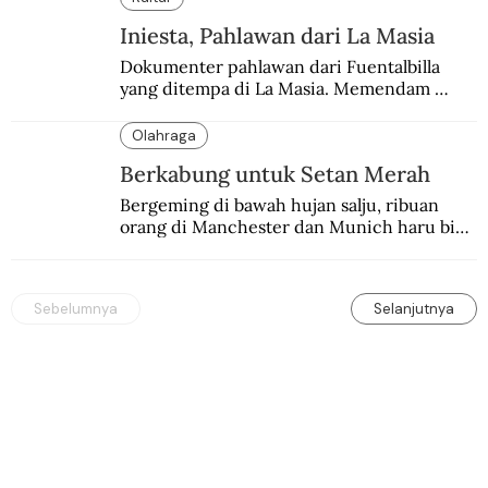
Iniesta, Pahlawan dari La Masia
Dokumenter pahlawan dari Fuentalbilla 
yang ditempa di La Masia. Memendam 
beban psikis di balik sifatnya yang kalem 
dan dingin.
Olahraga
Berkabung untuk Setan Merah
Bergeming di bawah hujan salju, ribuan 
orang di Manchester dan Munich haru biru 
mengenang 60 tahun tragedi yang 
menimpa MU.
Sebelumnya
Selanjutnya