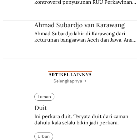
kontroversi penyusunan RUU Perkawinan. 
Berbuah manis walau penuh kompromi.
Ahmad Subardjo van Karawang
Ahmad Subardjo lahir di Karawang dari 
keturunan bangsawan Aceh dan Jawa. Anak 
kesayangan mantri polisi ini pindah ke 
Batavia untuk melanjutkan pendidikan di 
sekolah Belanda.
ARTIKEL LAINNYA
Selengkapnya
Loman
Duit
Ini perkara duit. Teryata duit dari zaman 
dahulu kala selalu bikin jadi perkara.
Urban