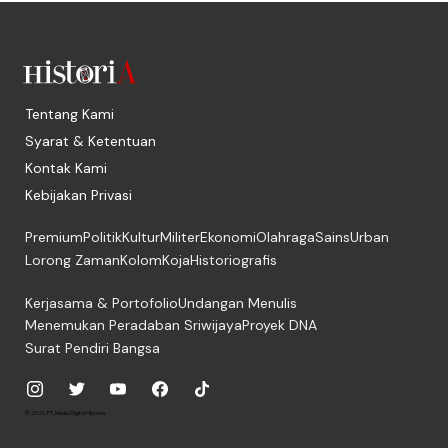
Tentang Kami
Syarat & Ketentuan
Kontak Kami
Kebijakan Privasi
Premium
Politik
Kultur
Militer
Ekonomi
Olahraga
Sains
Urban
Lorong Zaman
Kolom
Koja
Historiografis
Kerjasama & Portofolio
Undangan Menulis
Menemukan Peradaban Sriwijaya
Proyek DNA
Surat Pendiri Bangsa
© 2026, PT. Media Digital Historia.