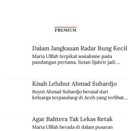
Silang Sengkarut Perjalanan Pulang
Odysseus
PREMIUM
Dalam Jangkauan Radar Bung Kecil
Maria Ullfah terpikat sosialisme pada 
pandangan pertama. Sutan Sjahrir jadi 
comblangnya.
Kisah Leluhur Ahmad Subardjo
Buyut Ahmad Subardjo berasal dari 
keluarga terpandang di Aceh yang terlibat 
persaingan kekuasaan. Dia memilih 
merantau ke Jawa dan menjadi pemuka 
agama Islam. Anaknya mengikuti jejaknya.
Agar Bahtera Tak Lekas Retak
Maria Ullfah berada di dalam pusaran 