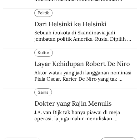
kembali. Bertepatan dengan perhelatan 
Pameran Repatriasi 2024.
Politik
Dari Helsinki ke Helsinki
Sebuah ibukota di Skandinavia jadi 
jembatan politik Amerika-Rusia. Dipilih 
karena kenetralannya sejak Perang Dingin.
Kultur
Layar Kehidupan Robert De Niro
Aktor watak yang jadi langganan nominasi 
Piala Oscar. Karier De Niro yang tak 
terbelenggu batas-batas genre merentang 
lebih dari setengah abad.
Sains
Dokter yang Rajin Menulis
J.A. van Dijk tak hanya piawai di meja 
operasi. Ia juga mahir menuliskan 
pengalaman operasinya dalam jurnal medis.