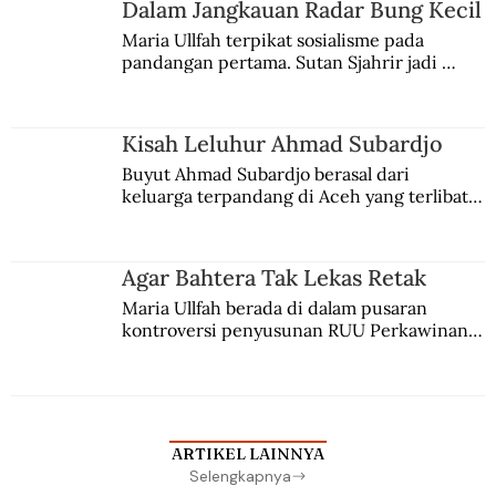
Jules Verne, Multatuli, hingga Sun Yat-sen.
Dalam Jangkauan Radar Bung Kecil
Maria Ullfah terpikat sosialisme pada 
pandangan pertama. Sutan Sjahrir jadi 
comblangnya.
Kisah Leluhur Ahmad Subardjo
Buyut Ahmad Subardjo berasal dari 
keluarga terpandang di Aceh yang terlibat 
persaingan kekuasaan. Dia memilih 
merantau ke Jawa dan menjadi pemuka 
agama Islam. Anaknya mengikuti jejaknya.
Agar Bahtera Tak Lekas Retak
Maria Ullfah berada di dalam pusaran 
kontroversi penyusunan RUU Perkawinan. 
Berbuah manis walau penuh kompromi.
ARTIKEL LAINNYA
Selengkapnya