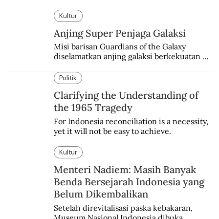
Kultur
Anjing Super Penjaga Galaksi
Misi barisan Guardians of the Galaxy 
diselamatkan anjing galaksi berkekuatan 
super. Karakter yang terinspirasi dari Laika 
si martir antariksa Soviet.
Politik
Clarifying the Understanding of
the 1965 Tragedy
For Indonesia reconciliation is a necessity, 
yet it will not be easy to achieve.
Kultur
Menteri Nadiem: Masih Banyak
Benda Bersejarah Indonesia yang
Belum Dikembalikan
Setelah direvitalisasi paska kebakaran, 
Museum Nasional Indonesia dibuka 