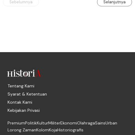
Sebelumnya
Selanjutnya
Tentang Kami
Syarat & Ketentuan
Kontak Kami
Kebijakan Privasi
Premium
Politik
Kultur
Militer
Ekonomi
Olahraga
Sains
Urban
Lorong Zaman
Kolom
Koja
Historiografis