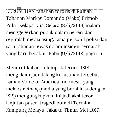
KERUSUHAN tahanan teroris di Rumah 
Suasana yang sempat mencekam kala terjadi insiden kerusuhan tahanan di rutan Mako Brimob Kelapa Dua, Depok (Foto: Twitter)
Tahanan Markas Komando (Mako) Brimob 
Polri, Kelapa Dua, Selasa (8/5/2018) malam 
menggegerkan publik dalam negeri dan 
sejumlah media asing. Lima personil polisi dan 
satu tahanan tewas dalam insiden berdarah 
yang baru berakhir Rabu (9/5/2018) pagi itu.
Menurut kabar, kelompok teroris ISIS 
mengklaim jadi dalang kerusuhan tersebut. 
Laman Voice of America Indonesia yang 
melansir 
Amaq
 (media yang berafiliasi dengan 
ISIS) mengungkapkan, ini jadi aksi teror 
lanjutan pasca-tragedi bom di Terminal 
Kampung Melayu, Jakarta Timur, Mei 2017.