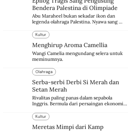
Epilog Tragis Sang Pengusung
Bendera Palestina di Olimpiade
Abu Maraheel bukan sekadar ikon dan 
legenda olahraga Palestina. Nyawa sang 
Olimpian tak tertolong setelah Israel 
memblokade Rafah.
Kultur
Menghirup Aroma Camellia
Wangi Camelia mengundang selera untuk 
meminumnya.
Olahraga
Serba-serbi Derbi Si Merah dan
Setan Merah
Rivalitas paling panas dalam sepabola 
Inggris. Bermula dari persaingan ekonomi 
dan industri.
Kultur
Meretas Mimpi dari Kamp