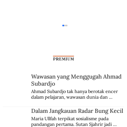
PREMIUM
Wawasan yang Menggugah Ahmad
Subardjo
Bentrokan Pelaku G30S di Penjara
Ahmad Subardjo tak hanya berotak encer 
dalam pelajaran, wawasan dunia dan 
kesadaran kebangsaannya tumbuh berkat 
Jules Verne, Multatuli, hingga Sun Yat-sen.
Dalam Jangkauan Radar Bung Kecil
Maria Ullfah terpikat sosialisme pada 
pandangan pertama. Sutan Sjahrir jadi 