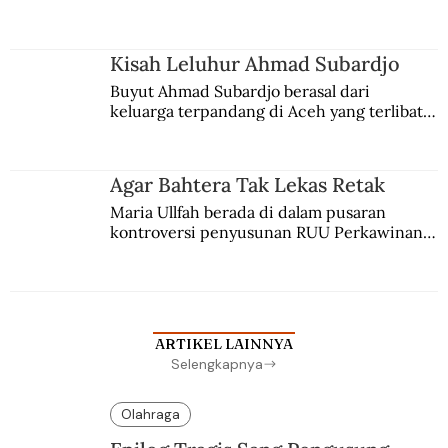
comblangnya.
Kisah Leluhur Ahmad Subardjo
Buyut Ahmad Subardjo berasal dari 
keluarga terpandang di Aceh yang terlibat 
persaingan kekuasaan. Dia memilih 
merantau ke Jawa dan menjadi pemuka 
agama Islam. Anaknya mengikuti jejaknya.
Agar Bahtera Tak Lekas Retak
Maria Ullfah berada di dalam pusaran 
kontroversi penyusunan RUU Perkawinan. 
Berbuah manis walau penuh kompromi.
ARTIKEL LAINNYA
Selengkapnya
Olahraga