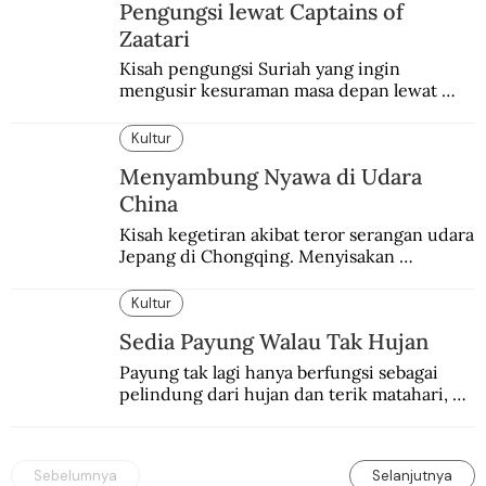
Pengungsi lewat Captains of
Zaatari
Kisah pengungsi Suriah yang ingin 
mengusir kesuraman masa depan lewat 
sepakbola. Disajikan dengan intim dan 
humanis.
Kultur
Menyambung Nyawa di Udara
China
Kisah kegetiran akibat teror serangan udara 
Jepang di Chongqing. Menyisakan 
kepedihan dan perlawanan.
Kultur
Sedia Payung Walau Tak Hujan
Payung tak lagi hanya berfungsi sebagai 
pelindung dari hujan dan terik matahari, 
tetapi juga tren gaya hidup modern.
Sebelumnya
Selanjutnya