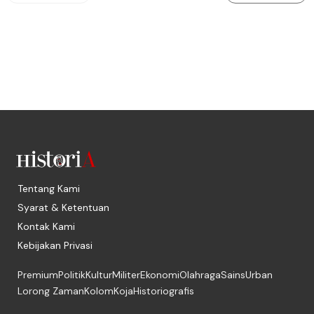
Tentang Kami
Syarat & Ketentuan
Kontak Kami
Kebijakan Privasi
Premium
Politik
Kultur
Militer
Ekonomi
Olahraga
Sains
Urban
Lorong Zaman
Kolom
Koja
Historiografis