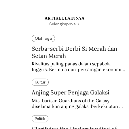
ARTIKEL LAINNYA
Selengkapnya
Olahraga
Serba-serbi Derbi Si Merah dan
Setan Merah
Rivalitas paling panas dalam sepabola 
Inggris. Bermula dari persaingan ekonomi 
dan industri.
Kultur
Anjing Super Penjaga Galaksi
Misi barisan Guardians of the Galaxy 
diselamatkan anjing galaksi berkekuatan 
super. Karakter yang terinspirasi dari Laika 
si martir antariksa Soviet.
Politik
Clarifying the Understanding of