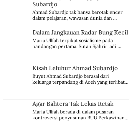
Subardjo
Ahmad Subardjo tak hanya berotak encer 
dalam pelajaran, wawasan dunia dan 
kesadaran kebangsaannya tumbuh berkat 
Jules Verne, Multatuli, hingga Sun Yat-sen.
Dalam Jangkauan Radar Bung Kecil
Maria Ullfah terpikat sosialisme pada 
pandangan pertama. Sutan Sjahrir jadi 
comblangnya.
Kisah Leluhur Ahmad Subardjo
Buyut Ahmad Subardjo berasal dari 
keluarga terpandang di Aceh yang terlibat 
persaingan kekuasaan. Dia memilih 
merantau ke Jawa dan menjadi pemuka 
agama Islam. Anaknya mengikuti jejaknya.
Agar Bahtera Tak Lekas Retak
Maria Ullfah berada di dalam pusaran 
kontroversi penyusunan RUU Perkawinan. 
Berbuah manis walau penuh kompromi.