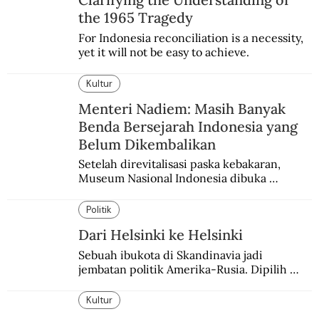
the 1965 Tragedy
For Indonesia reconciliation is a necessity, 
yet it will not be easy to achieve.
Kultur
Menteri Nadiem: Masih Banyak
Benda Bersejarah Indonesia yang
Belum Dikembalikan
Setelah direvitalisasi paska kebakaran, 
Museum Nasional Indonesia dibuka 
kembali. Bertepatan dengan perhelatan 
Pameran Repatriasi 2024.
Politik
Dari Helsinki ke Helsinki
Sebuah ibukota di Skandinavia jadi 
jembatan politik Amerika-Rusia. Dipilih 
karena kenetralannya sejak Perang Dingin.
Kultur