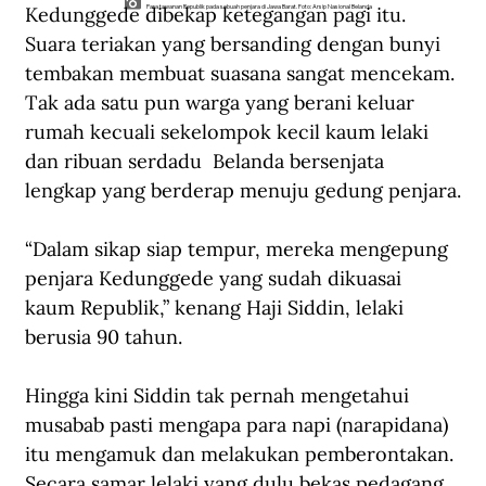
Kedunggede dibekap ketegangan pagi itu. 
Para tawanan Republik pada sebuah penjara di Jawa Barat. Foto: Arsip Nasional Belanda
Suara teriakan yang bersanding dengan bunyi 
tembakan membuat suasana sangat mencekam. 
Tak ada satu pun warga yang berani keluar 
rumah kecuali sekelompok kecil kaum lelaki 
dan ribuan serdadu  Belanda bersenjata 
lengkap yang berderap menuju gedung penjara.
“Dalam sikap siap tempur, mereka mengepung 
penjara Kedunggede yang sudah dikuasai 
kaum Republik,” kenang Haji Siddin, lelaki 
berusia 90 tahun.
Hingga kini Siddin tak pernah mengetahui 
musabab pasti mengapa para napi (narapidana) 
itu mengamuk dan melakukan pemberontakan. 
Secara samar lelaki yang dulu bekas pedagang 