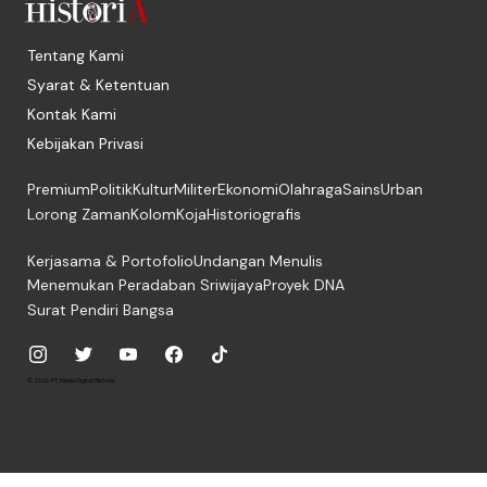
Tentang Kami
Syarat & Ketentuan
Kontak Kami
Kebijakan Privasi
Premium
Politik
Kultur
Militer
Ekonomi
Olahraga
Sains
Urban
Lorong Zaman
Kolom
Koja
Historiografis
Kerjasama & Portofolio
Undangan Menulis
Menemukan Peradaban Sriwijaya
Proyek DNA
Surat Pendiri Bangsa
© 2026, PT. Media Digital Historia.