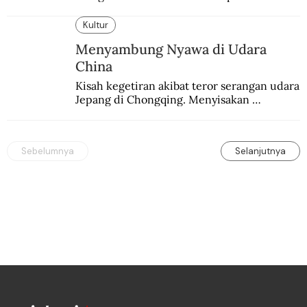
sepakbola. Disajikan dengan intim dan 
humanis.
Kultur
Menyambung Nyawa di Udara
China
Kisah kegetiran akibat teror serangan udara 
Jepang di Chongqing. Menyisakan 
kepedihan dan perlawanan.
Sebelumnya
Selanjutnya