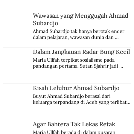
Menimbang Gunung Padang
Wawasan yang Menggugah Ahmad
Subardjo
Ahmad Subardjo tak hanya berotak encer 
dalam pelajaran, wawasan dunia dan 
kesadaran kebangsaannya tumbuh berkat 
Jules Verne, Multatuli, hingga Sun Yat-sen.
Dalam Jangkauan Radar Bung Kecil
Maria Ullfah terpikat sosialisme pada 
pandangan pertama. Sutan Sjahrir jadi 
comblangnya.
Kisah Leluhur Ahmad Subardjo
Buyut Ahmad Subardjo berasal dari 
keluarga terpandang di Aceh yang terlibat 
persaingan kekuasaan. Dia memilih 
merantau ke Jawa dan menjadi pemuka 
agama Islam. Anaknya mengikuti jejaknya.
Agar Bahtera Tak Lekas Retak
Maria Ullfah berada di dalam pusaran 