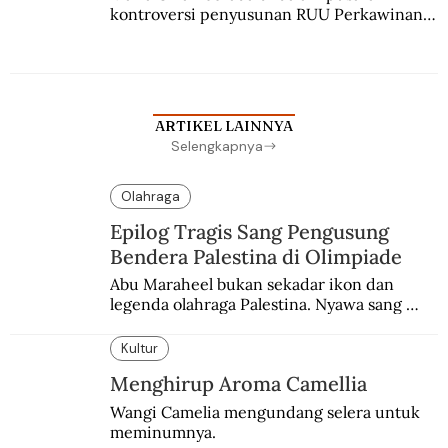
kontroversi penyusunan RUU Perkawinan. 
Berbuah manis walau penuh kompromi.
ARTIKEL LAINNYA
Selengkapnya
Olahraga
Epilog Tragis Sang Pengusung
Bendera Palestina di Olimpiade
Abu Maraheel bukan sekadar ikon dan 
legenda olahraga Palestina. Nyawa sang 
Olimpian tak tertolong setelah Israel 
memblokade Rafah.
Kultur
Menghirup Aroma Camellia
Wangi Camelia mengundang selera untuk 
meminumnya.