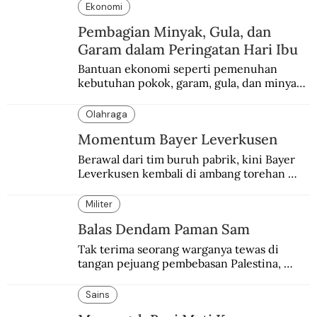
Ekonomi
Pembagian Minyak, Gula, dan
Garam dalam Peringatan Hari Ibu
Bantuan ekonomi seperti pemenuhan 
kebutuhan pokok, garam, gula, dan minyak 
menjadi salah satu perhatian dalam 
peringatan Hari Ibu.
Olahraga
Momentum Bayer Leverkusen
Berawal dari tim buruh pabrik, kini Bayer 
Leverkusen kembali di ambang torehan 
“treble”. Sempat diejek dengan julukan 
“Neverkusen”.
Militer
Balas Dendam Paman Sam
Tak terima seorang warganya tewas di 
tangan pejuang pembebasan Palestina, 
pemerintahan Ronald Reagan melakukan 
pembalasan.
Sains