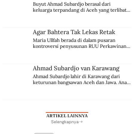
Buyut Ahmad Subardjo berasal dari 
keluarga terpandang di Aceh yang terlibat 
persaingan kekuasaan. Dia memilih 
merantau ke Jawa dan menjadi pemuka 
agama Islam. Anaknya mengikuti jejaknya.
Agar Bahtera Tak Lekas Retak
Maria Ullfah berada di dalam pusaran 
kontroversi penyusunan RUU Perkawinan. 
Berbuah manis walau penuh kompromi.
Ahmad Subardjo van Karawang
Ahmad Subardjo lahir di Karawang dari 
keturunan bangsawan Aceh dan Jawa. Anak 
kesayangan mantri polisi ini pindah ke 
Batavia untuk melanjutkan pendidikan di 
sekolah Belanda.
ARTIKEL LAINNYA
Selengkapnya