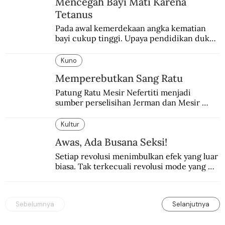
Mencegah Bayi Mati Karena
Tetanus
Pada awal kemerdekaan angka kematian 
bayi cukup tinggi. Upaya pendidikan dukun 
pun dilakukan lewat Proyek Serpong.
Kuno
Memperebutkan Sang Ratu
Patung Ratu Mesir Nefertiti menjadi 
sumber perselisihan Jerman dan Mesir 
selama puluhan tahun.
Kultur
Awas, Ada Busana Seksi!
Setiap revolusi menimbulkan efek yang luar 
biasa. Tak terkecuali revolusi mode yang 
seksi-seksi.
Sebelumnya
Selanjutnya