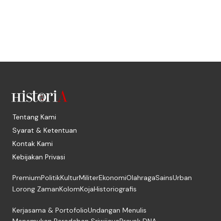
Tentang Kami
Syarat & Ketentuan
Kontak Kami
Kebijakan Privasi
Premium
Politik
Kultur
Militer
Ekonomi
Olahraga
Sains
Urban
Lorong Zaman
Kolom
Koja
Historiografis
Kerjasama & Portofolio
Undangan Menulis