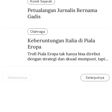
belum memadai.
Komik Sejarah
Petualangan Jurnalis Bernama
Gadis
Olahraga
Keberuntungan Italia di Piala
Eropa
Trofi Piala Eropa tak hanya bisa direbut 
dengan strategi dan skuad mumpuni, tapi 
juga keberuntungan. Italia pernah 
mengalaminya.
Sebelumnya
Selanjutnya