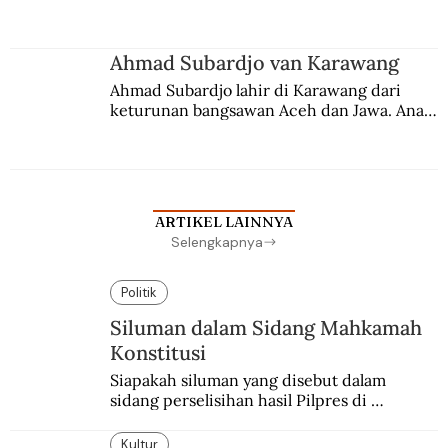
Berbuah manis walau penuh kompromi.
Ahmad Subardjo van Karawang
Ahmad Subardjo lahir di Karawang dari 
keturunan bangsawan Aceh dan Jawa. Anak 
kesayangan mantri polisi ini pindah ke 
Batavia untuk melanjutkan pendidikan di 
sekolah Belanda.
ARTIKEL LAINNYA
Selengkapnya
Politik
Siluman dalam Sidang Mahkamah
Konstitusi
Siapakah siluman yang disebut dalam 
sidang perselisihan hasil Pilpres di 
Mahkamah Konstitusi?
Kultur