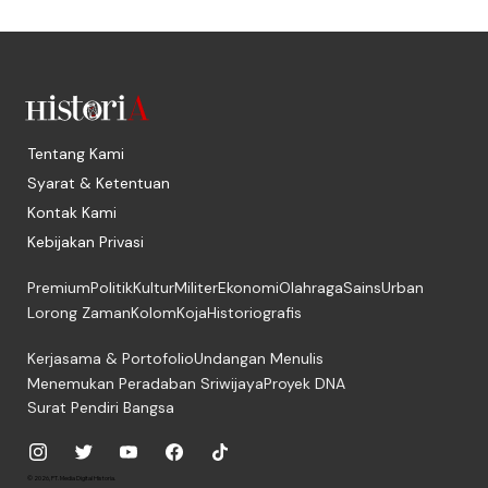
Tentang Kami
Syarat & Ketentuan
Kontak Kami
Kebijakan Privasi
Premium
Politik
Kultur
Militer
Ekonomi
Olahraga
Sains
Urban
Lorong Zaman
Kolom
Koja
Historiografis
Kerjasama & Portofolio
Undangan Menulis
Menemukan Peradaban Sriwijaya
Proyek DNA
Surat Pendiri Bangsa
© 2026, PT. Media Digital Historia.