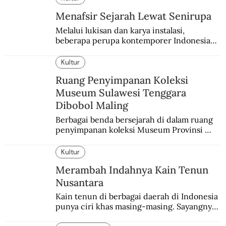
Menafsir Sejarah Lewat Senirupa
Melalui lukisan dan karya instalasi,
beberapa perupa kontemporer Indonesia
merayakan 70 tahun kemerdekaan
Indonesia.
Kultur
Ruang Penyimpanan Koleksi
Museum Sulawesi Tenggara
Dibobol Maling
Berbagai benda bersejarah di dalam ruang 
penyimpanan koleksi Museum Provinsi 
Sulawesi Tenggara hilang dibobol maling. 
Tak ada petugas keamanan dan CCTV.
Kultur
Merambah Indahnya Kain Tenun
Nusantara
Kain tenun di berbagai daerah di Indonesia 
punya ciri khas masing-masing. Sayangnya, 
pendataan tentang para perajinnya masih 