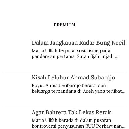
Dari Swasembada Beras ke Swasembada
Pangan
PREMIUM
Dalam Jangkauan Radar Bung Kecil
Maria Ullfah terpikat sosialisme pada 
pandangan pertama. Sutan Sjahrir jadi 
comblangnya.
Kisah Leluhur Ahmad Subardjo
Buyut Ahmad Subardjo berasal dari 
keluarga terpandang di Aceh yang terlibat 
persaingan kekuasaan. Dia memilih 
merantau ke Jawa dan menjadi pemuka 
agama Islam. Anaknya mengikuti jejaknya.
Agar Bahtera Tak Lekas Retak
Maria Ullfah berada di dalam pusaran 
kontroversi penyusunan RUU Perkawinan. 