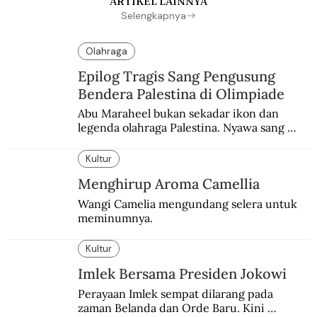
ARTIKEL LAINNYA
Selengkapnya
Olahraga
Epilog Tragis Sang Pengusung
Bendera Palestina di Olimpiade
Abu Maraheel bukan sekadar ikon dan 
legenda olahraga Palestina. Nyawa sang 
Olimpian tak tertolong setelah Israel 
memblokade Rafah.
Kultur
Menghirup Aroma Camellia
Wangi Camelia mengundang selera untuk 
meminumnya.
Kultur
Imlek Bersama Presiden Jokowi
Perayaan Imlek sempat dilarang pada 
zaman Belanda dan Orde Baru. Kini 