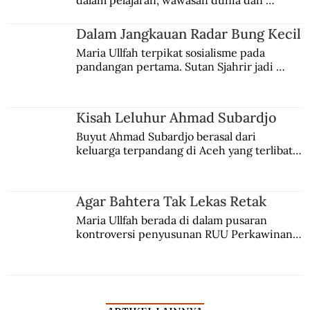
dalam pelajaran, wawasan dunia dan 
kesadaran kebangsaannya tumbuh berkat 
Jules Verne, Multatuli, hingga Sun Yat-sen.
Dalam Jangkauan Radar Bung Kecil
Maria Ullfah terpikat sosialisme pada 
pandangan pertama. Sutan Sjahrir jadi 
comblangnya.
Kisah Leluhur Ahmad Subardjo
Buyut Ahmad Subardjo berasal dari 
keluarga terpandang di Aceh yang terlibat 
persaingan kekuasaan. Dia memilih 
merantau ke Jawa dan menjadi pemuka 
agama Islam. Anaknya mengikuti jejaknya.
Agar Bahtera Tak Lekas Retak
Maria Ullfah berada di dalam pusaran 
kontroversi penyusunan RUU Perkawinan. 
Berbuah manis walau penuh kompromi.