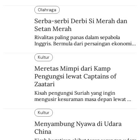
dirayakan dengan semarak.
Olahraga
Serba-serbi Derbi Si Merah dan
Setan Merah
Rivalitas paling panas dalam sepabola 
Inggris. Bermula dari persaingan ekonomi 
dan industri.
Kultur
Meretas Mimpi dari Kamp
Pengungsi lewat Captains of
Zaatari
Kisah pengungsi Suriah yang ingin 
mengusir kesuraman masa depan lewat 
sepakbola. Disajikan dengan intim dan 
humanis.
Kultur
Menyambung Nyawa di Udara
China