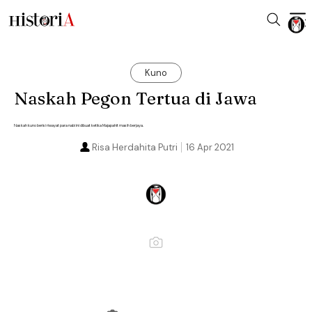
Kuno
Naskah Pegon Tertua di Jawa
Naskah kuno berisi riwayat para nabi ini dibuat ketika Majapahit masih berjaya.
Risa Herdahita Putri
16 Apr 2021