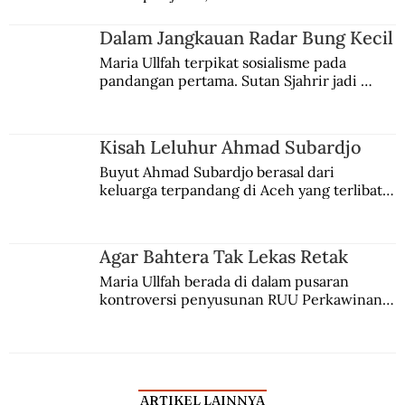
kesadaran kebangsaannya tumbuh berkat 
Palestina
Jules Verne, Multatuli, hingga Sun Yat-sen.
Dalam Jangkauan Radar Bung Kecil
Maria Ullfah terpikat sosialisme pada 
pandangan pertama. Sutan Sjahrir jadi 
comblangnya.
Kisah Leluhur Ahmad Subardjo
Buyut Ahmad Subardjo berasal dari 
keluarga terpandang di Aceh yang terlibat 
persaingan kekuasaan. Dia memilih 
merantau ke Jawa dan menjadi pemuka 
agama Islam. Anaknya mengikuti jejaknya.
Agar Bahtera Tak Lekas Retak
Maria Ullfah berada di dalam pusaran 
kontroversi penyusunan RUU Perkawinan. 
Berbuah manis walau penuh kompromi.
ARTIKEL LAINNYA