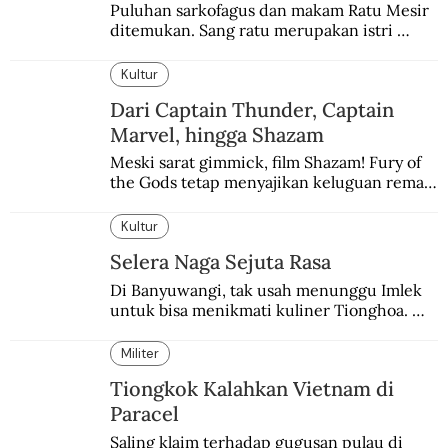
Puluhan sarkofagus dan makam Ratu Mesir 
ditemukan. Sang ratu merupakan istri 
sekaligus putri salah satu firaun yang 
sebelumnya keberadaannya tak pernah 
Kultur
diketahui.
Dari Captain Thunder, Captain
Marvel, hingga Shazam
Meski sarat gimmick, film Shazam! Fury of 
the Gods tetap menyajikan keluguan remaja 
yang menyimpan kekuatan para dewa 
Yunani.
Kultur
Selera Naga Sejuta Rasa
Di Banyuwangi, tak usah menunggu Imlek 
untuk bisa menikmati kuliner Tionghoa. 
Ada pasar kuliner khas yang digelar tiap 
pekan.
Militer
Tiongkok Kalahkan Vietnam di
Paracel
Saling klaim terhadap gugusan pulau di 