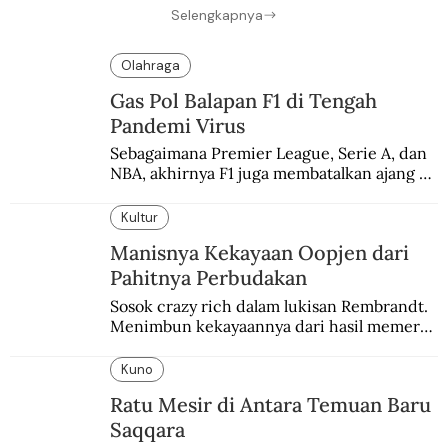
Selengkapnya
Olahraga
Gas Pol Balapan F1 di Tengah
Pandemi Virus
Sebagaimana Premier League, Serie A, dan 
NBA, akhirnya F1 juga membatalkan ajang 
balapannya. Menghindari pengalaman 
enam dekade lampau.
Kultur
Manisnya Kekayaan Oopjen dari
Pahitnya Perbudakan
Sosok crazy rich dalam lukisan Rembrandt. 
Menimbun kekayaannya dari hasil memeras 
keringat para budak.
Kuno
Ratu Mesir di Antara Temuan Baru
Saqqara