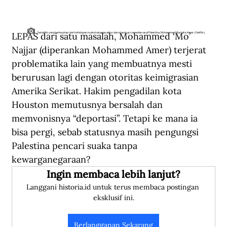
LEPAS dari satu masalah, Mohammed ‘Mo’ 
Serial Mo yang terinspirasi dari kehidupan nyata keluarga aktor dan stand-up comedian asal Palestina, Mohammed Mustafa Amer. (Netflix).
Najjar (diperankan Mohammed Amer) terjerat 
problematika lain yang membuatnya mesti 
berurusan lagi dengan otoritas keimigrasian 
Amerika Serikat. Hakim pengadilan kota 
Houston memutusnya bersalah dan 
memvonisnya “deportasi”. Tetapi ke mana ia 
bisa pergi, sebab statusnya masih pengungsi 
Palestina pencari suaka tanpa 
kewarganegaraan?
Ingin membaca lebih lanjut?
Langgani historia.id untuk terus membaca postingan 
eksklusif ini.
Berlangganan Sekarang