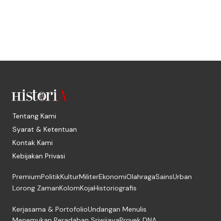
Tentang Kami
Syarat & Ketentuan
Kontak Kami
Kebijakan Privasi
Premium
Politik
Kultur
Militer
Ekonomi
Olahraga
Sains
Urban
Lorong Zaman
Kolom
Koja
Historiografis
Kerjasama & Portofolio
Undangan Menulis
Menemukan Peradaban Sriwijaya
Proyek DNA