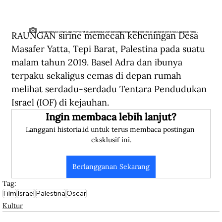
RAUNGAN sirine memecah keheningan Desa 
Dokumenter No Other Land memotret situasi penggusuran dan pembersihan etnis Palestina di Tepi Barat oleh Israel. (Antipode Films).
Masafer Yatta, Tepi Barat, Palestina pada suatu 
malam tahun 2019. Basel Adra dan ibunya 
terpaku sekaligus cemas di depan rumah 
melihat serdadu-serdadu Tentara Pendudukan 
Israel (IOF) di kejauhan. 
Ingin membaca lebih lanjut?
Langgani historia.id untuk terus membaca postingan 
eksklusif ini.
Berlangganan Sekarang
Tag:
Film
Israel
Palestina
Oscar
Kultur