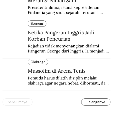
Merah & Paman Sam
Presidentinlinna, istana kepresidenan 
Finlandia yang sarat sejarah, terutama 
terkait Amerika dan Rusia.
Ekonomi
Ketika Pangeran Inggris Jadi
Korban Pencurian
Kejadian tidak menyenangkan dialami 
Pangeran George dari Inggris. Ia menjadi 
korban pencurian saat berkunjung ke 
Buenos Aires, Argentina.
Olahraga
Mussolini di Arena Tenis
Pemuda harus dilatih disiplin melalui 
olahraga agar negara hebat, dihormati, dan 
ditakuti, kata Mussolini.
Sebelumnya
Selanjutnya