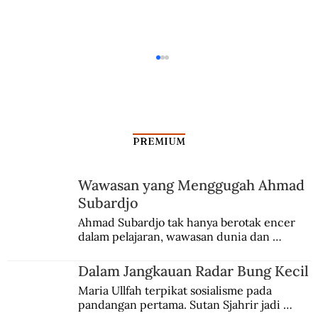
PREMIUM
Wawasan yang Menggugah Ahmad
Subardjo
Vanessa Redgrave, Aktris Peraih Oscar
Ahmad Subardjo tak hanya berotak encer 
dalam pelajaran, wawasan dunia dan 
yang Membela Palestina
kesadaran kebangsaannya tumbuh berkat 
Jules Verne, Multatuli, hingga Sun Yat-sen.
Dalam Jangkauan Radar Bung Kecil
Maria Ullfah terpikat sosialisme pada 
pandangan pertama. Sutan Sjahrir jadi 