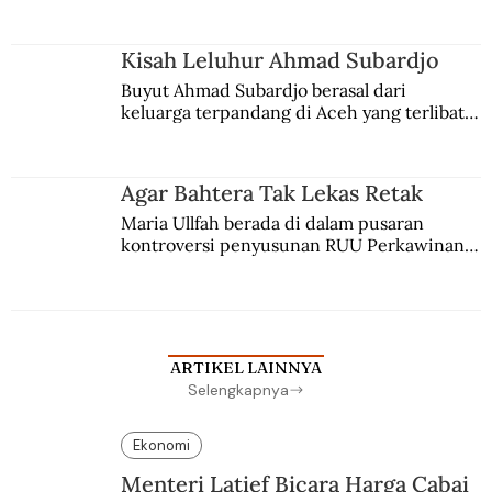
comblangnya.
Kisah Leluhur Ahmad Subardjo
Buyut Ahmad Subardjo berasal dari 
keluarga terpandang di Aceh yang terlibat 
persaingan kekuasaan. Dia memilih 
merantau ke Jawa dan menjadi pemuka 
agama Islam. Anaknya mengikuti jejaknya.
Agar Bahtera Tak Lekas Retak
Maria Ullfah berada di dalam pusaran 
kontroversi penyusunan RUU Perkawinan. 
Berbuah manis walau penuh kompromi.
ARTIKEL LAINNYA
Selengkapnya
Ekonomi
Menteri Latief Bicara Harga Cabai