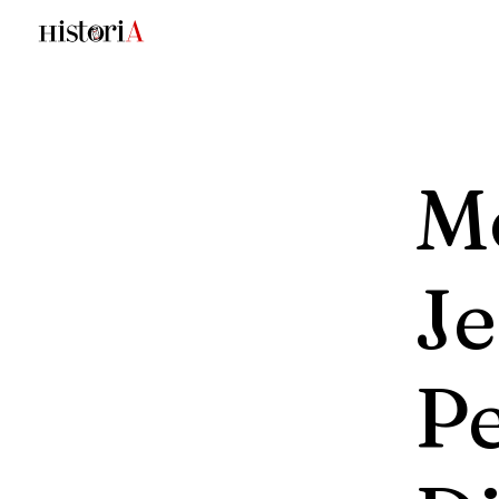
Mo
Je
P