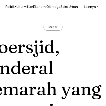
Politik
Kultur
Militer
Ekonomi
Olahraga
Sains
Urban
Lainnya
Militer
ersjid,
nderal
emarah yang