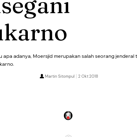
isegani
ukarno
aku apa adanya, Moersjid merupakan salah seorang jenderal t
karno.
Martin Sitompul
2 Okt 2018