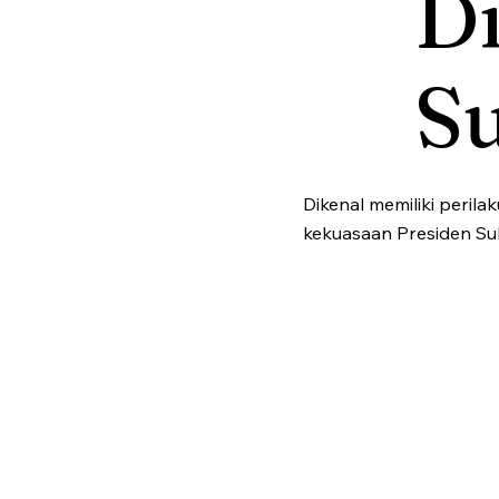
D
S
Dikenal memiliki peril
kekuasaan Presiden Su