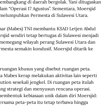
bangkang di daerah bergolak. Yani ditugaskan 
am “Operasi 17 Agustus”. Sementara, Moersjid 
melumpuhkan Permesta di Sulawesi Utara.
esar (Mabes) TNI membantu KSAD Letjen Abdul 
rsjid sendiri tetap bertugas di Sulawesi menjadi 
emegang wilayah perang Sulawesi Utara dan 
rmesta semakin kondusif, Moersjid ditarik ke 
 ruangan khusus yang disebut ruangan peta. 
a Mabes kerap melakukan aktivitas lain seperti 
ion sesekali jengkel. Di ruangan peta itulah 
ang strategi dan menyusun rencana operasi. 
membentuk kebiasaan unik dalam diri Moersjid: 
bersama peta-peta itu tetap terbawa hingga 