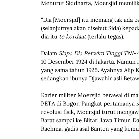
Menurut Siddharta, Moersjid memiliki
“Dia [Moersjid] itu memang tak ada ba
(selanjutnya akan disebut Sida) kepad
dia itu 
te kordaat
 (terlalu tegas).
Dalam 
Siapa Dia Perwira Tinggi TNI-A
10 Desember 1924 di Jakarta. Namun m
yang sama tahun 1925. Ayahnya Alip 
sedangkan ibunya Djawahir asli Betaw
Karier militer Moersjid berawal di m
PETA di Bogor. Pangkat pertamanya 
revolusi fisik, Moersjid turut mengaw
Barat sampai ke Blitar, Jawa Timur. 
Rachma, gadis asal Banten yang kemud