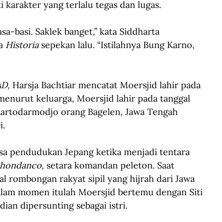
 karakter yang terlalu tegas dan lugas.
sa-basi. Saklek banget,” kata Siddharta 
a 
Historia
 sepekan lalu. “Istilahnya Bung Karno, 
D, 
Harsja Bachtiar mencatat Moersjid lahir pada 
enurut keluarga, Moersjid lahir pada tanggal 
Kartodarmodjo orang Bagelen, Jawa Tengah 
i.
asa pendudukan Jepang ketika menjadi tentara 
shondanco, 
setara komandan peleton. Saat 
al rombongan rakyat sipil yang hijrah dari Jawa 
Dalam momen itulah Moersjid bertemu dengan Siti 
ian dipersunting sebagai istri.