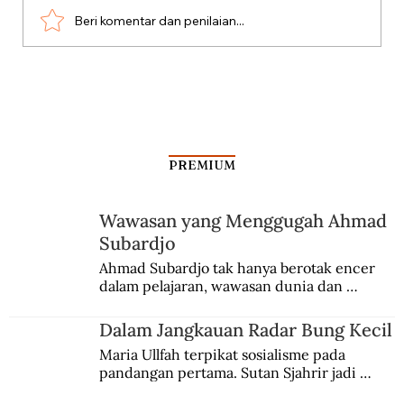
Beri komentar dan penilaian...
Asa yang Kandas di Negeri Sakura
PREMIUM
Wawasan yang Menggugah Ahmad
Subardjo
Ahmad Subardjo tak hanya berotak encer 
dalam pelajaran, wawasan dunia dan 
kesadaran kebangsaannya tumbuh berkat 
Jules Verne, Multatuli, hingga Sun Yat-sen.
Dalam Jangkauan Radar Bung Kecil
Maria Ullfah terpikat sosialisme pada 
pandangan pertama. Sutan Sjahrir jadi 
comblangnya.