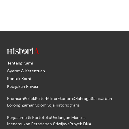
Tentang Kami
Syarat & Ketentuan
Kontak Kami
Kebijakan Privasi
Premium
Politik
Kultur
Militer
Ekonomi
Olahraga
Sains
Urban
Lorong Zaman
Kolom
Koja
Historiografis
Kerjasama & Portofolio
Undangan Menulis
Menemukan Peradaban Sriwijaya
Proyek DNA