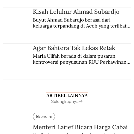
Kisah Leluhur Ahmad Subardjo
Buyut Ahmad Subardjo berasal dari 
keluarga terpandang di Aceh yang terlibat 
persaingan kekuasaan. Dia memilih 
merantau ke Jawa dan menjadi pemuka 
agama Islam. Anaknya mengikuti jejaknya.
Agar Bahtera Tak Lekas Retak
Maria Ullfah berada di dalam pusaran 
kontroversi penyusunan RUU Perkawinan. 
Berbuah manis walau penuh kompromi.
ARTIKEL LAINNYA
Selengkapnya
Ekonomi
Menteri Latief Bicara Harga Cabai