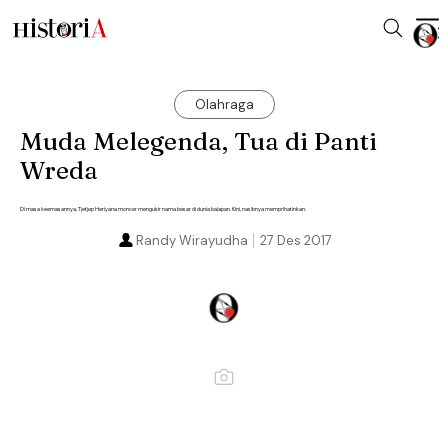
Olahraga
Muda Melegenda, Tua di Panti
Wreda
Di masa keemasannya, Tjetjep Heriyana moncer mengukir nama besar di dunia balapan. Kini, nasibnya memprihatinkan.
Randy Wirayudha
27 Des 2017