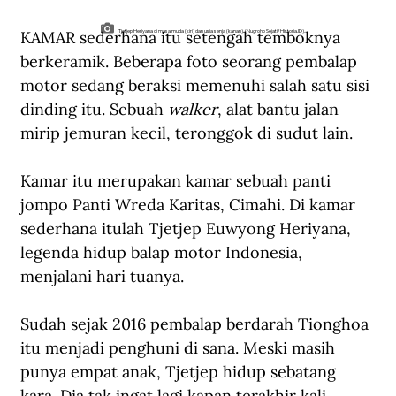
KAMAR sederhana itu setengah temboknya 
Tjetjep Heriyana di masa muda (kiri) dan usia senja (kanan). (Nugroho Sejati/Historia.ID).
berkeramik. Beberapa foto seorang pembalap 
motor sedang beraksi memenuhi salah satu sisi 
dinding itu. Sebuah 
walker
, alat bantu jalan 
mirip jemuran kecil, teronggok di sudut lain.
Kamar itu merupakan kamar sebuah panti 
jompo Panti Wreda Karitas, Cimahi. Di kamar 
sederhana itulah Tjetjep Euwyong Heriyana, 
legenda hidup balap motor Indonesia, 
menjalani hari tuanya.
Sudah sejak 2016 pembalap berdarah Tionghoa 
itu menjadi penghuni di sana. Meski masih 
punya empat anak, Tjetjep hidup sebatang 
kara. Dia tak ingat lagi kapan terakhir kali 