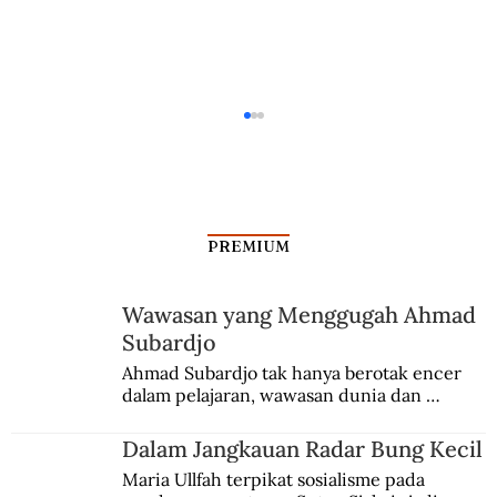
PREMIUM
Wawasan yang Menggugah Ahmad
Subardjo
Dalam Jangkauan Radar Bung Kecil
Ahmad Subardjo tak hanya berotak encer 
dalam pelajaran, wawasan dunia dan 
kesadaran kebangsaannya tumbuh berkat 
Jules Verne, Multatuli, hingga Sun Yat-sen.
Dalam Jangkauan Radar Bung Kecil
Maria Ullfah terpikat sosialisme pada 