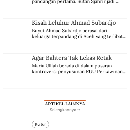
pandangan pertama. Sutan Sjahrir jadi 
comblangnya.
Kisah Leluhur Ahmad Subardjo
Buyut Ahmad Subardjo berasal dari 
keluarga terpandang di Aceh yang terlibat 
persaingan kekuasaan. Dia memilih 
merantau ke Jawa dan menjadi pemuka 
agama Islam. Anaknya mengikuti jejaknya.
Agar Bahtera Tak Lekas Retak
Maria Ullfah berada di dalam pusaran 
kontroversi penyusunan RUU Perkawinan. 
Berbuah manis walau penuh kompromi.
ARTIKEL LAINNYA
Selengkapnya
Kultur