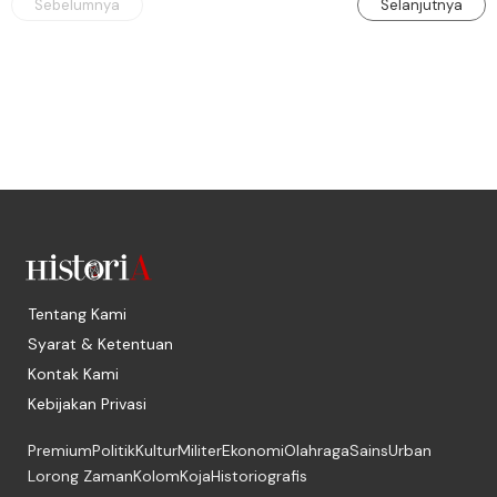
Sebelumnya
Selanjutnya
Tentang Kami
Syarat & Ketentuan
Kontak Kami
Kebijakan Privasi
Premium
Politik
Kultur
Militer
Ekonomi
Olahraga
Sains
Urban
Lorong Zaman
Kolom
Koja
Historiografis