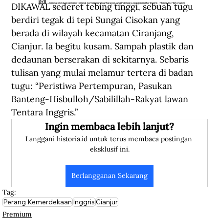
DIKAWAL sederet tebing tinggi, sebuah tugu 
Jembatan Cisokan lama tempat pertempuran antara pejuang Indonesia dengan militer Inggris. (Hendi Jo/Historia.ID).
berdiri tegak di tepi Sungai Cisokan yang 
berada di wilayah kecamatan Ciranjang, 
Cianjur. Ia begitu kusam. Sampah plastik dan 
dedaunan berserakan di sekitarnya. Sebaris 
tulisan yang mulai melamur tertera di badan 
tugu: “Peristiwa Pertempuran, Pasukan 
Banteng-Hisbulloh/Sabilillah-Rakyat lawan 
Tentara Inggris.”
Ingin membaca lebih lanjut?
Langgani historia.id untuk terus membaca postingan 
eksklusif ini.
Berlangganan Sekarang
Tag:
Perang Kemerdekaan
Inggris
Cianjur
Premium