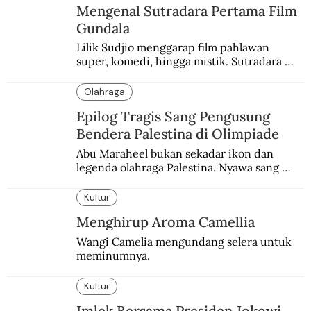
Mengenal Sutradara Pertama Film
Gundala
Lilik Sudjio menggarap film pahlawan 
super, komedi, hingga mistik. Sutradara 
terbaik yang kurang dilirik.
Olahraga
Epilog Tragis Sang Pengusung
Bendera Palestina di Olimpiade
Abu Maraheel bukan sekadar ikon dan 
legenda olahraga Palestina. Nyawa sang 
Olimpian tak tertolong setelah Israel 
memblokade Rafah.
Kultur
Menghirup Aroma Camellia
Wangi Camelia mengundang selera untuk 
meminumnya.
Kultur
Imlek Bersama Presiden Jokowi