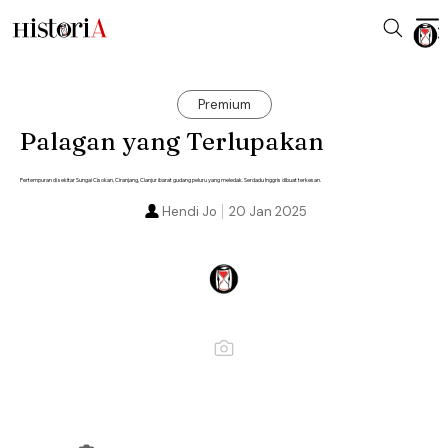
Premium
Palagan yang Terlupakan
Pertempuran di sekitar Sungai Cisokan, Ciranjang, Cianjur ibarat gudang peluru yang meledak. Serdadu Inggris dibuat terkesan.
Hendi Jo
20 Jan 2025