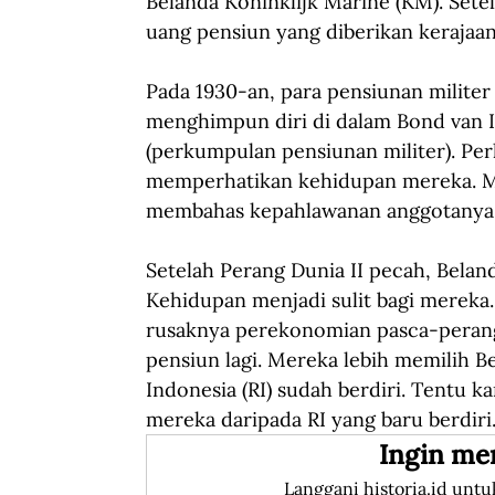
Belanda Koninklijk Marine (KM). Setel
uang pensiun yang diberikan kerajaan
Pada 1930-an, para pensiunan militer
menghimpun diri di dalam Bond van 
(perkumpulan pensiunan militer). Pe
memperhatikan kehidupan mereka. M
membahas kepahlawanan anggotanya
Setelah Perang Dunia II pecah, Bela
Kehidupan menjadi sulit bagi mereka. 
rusaknya perekonomian pasca-perang
pensiun lagi. Mereka lebih memilih Be
Indonesia (RI) sudah berdiri. Tentu k
mereka daripada RI yang baru berdiri
Ingin me
Langgani historia.id untu