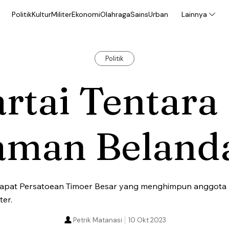
Politik
Kultur
Militer
Ekonomi
Olahraga
Sains
Urban
Lainnya
Politik
rtai Tentara
aman Beland
dapat Persatoean Timoer Besar yang menghimpun anggota mili
ter.
Petrik Matanasi
10 Okt 2023