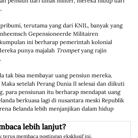
ah pensiun dari dinas militer, mereka hidup dari 
.
 pribumi, terutama yang dari KNIL, banyak yang 
Inheemsch Gepensioneerde Militairen 
rkumpulan ini berharap pemerintah kolonial 
ereka punya majalah 
Trompet
 yang rajin 
.
nda tak bisa membayar uang pensiun mereka. 
Maka setelah Perang Dunia II selesai dan diikuti 
, para pensiunan itu berharap mendapat uang 
landa berkuasa lagi di nusantara meski Republik 
arena Belanda lebih menjanjikan dalam hidup 
.
mbaca lebih lanjut?
k terus membaca postingan eksklusif ini.