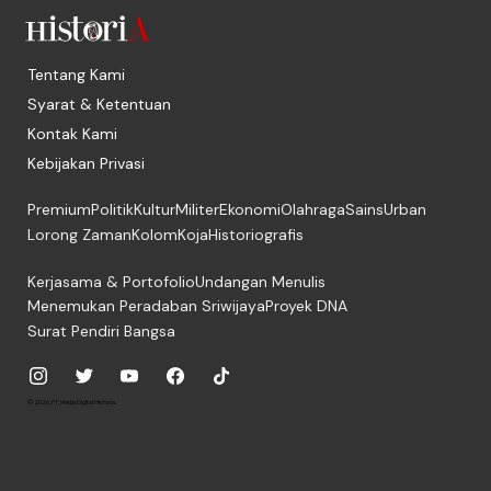
Tentang Kami
Syarat & Ketentuan
Kontak Kami
Kebijakan Privasi
Premium
Politik
Kultur
Militer
Ekonomi
Olahraga
Sains
Urban
Lorong Zaman
Kolom
Koja
Historiografis
Kerjasama & Portofolio
Undangan Menulis
Menemukan Peradaban Sriwijaya
Proyek DNA
Surat Pendiri Bangsa
© 2026, PT. Media Digital Historia.