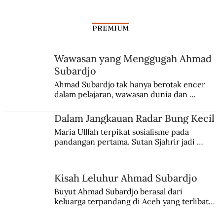
Tragedi 1965?
PREMIUM
Wawasan yang Menggugah Ahmad
Subardjo
Ahmad Subardjo tak hanya berotak encer 
dalam pelajaran, wawasan dunia dan 
kesadaran kebangsaannya tumbuh berkat 
Jules Verne, Multatuli, hingga Sun Yat-sen.
Dalam Jangkauan Radar Bung Kecil
Maria Ullfah terpikat sosialisme pada 
pandangan pertama. Sutan Sjahrir jadi 
comblangnya.
Kisah Leluhur Ahmad Subardjo
Buyut Ahmad Subardjo berasal dari 
keluarga terpandang di Aceh yang terlibat 
persaingan kekuasaan. Dia memilih 