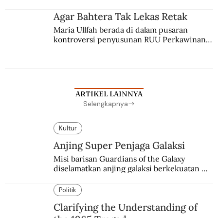
merantau ke Jawa dan menjadi pemuka 
agama Islam. Anaknya mengikuti jejaknya.
Agar Bahtera Tak Lekas Retak
Maria Ullfah berada di dalam pusaran 
kontroversi penyusunan RUU Perkawinan. 
Berbuah manis walau penuh kompromi.
ARTIKEL LAINNYA
Selengkapnya
Kultur
Anjing Super Penjaga Galaksi
Misi barisan Guardians of the Galaxy 
diselamatkan anjing galaksi berkekuatan 
super. Karakter yang terinspirasi dari Laika 
si martir antariksa Soviet.
Politik
Clarifying the Understanding of