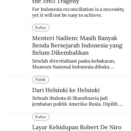
the 1965 Tragedy
For Indonesia reconciliation is a necessity, 
yet it will not be easy to achieve.
Kultur
Menteri Nadiem: Masih Banyak
Benda Bersejarah Indonesia yang
Belum Dikembalikan
Setelah direvitalisasi paska kebakaran, 
Museum Nasional Indonesia dibuka 
kembali. Bertepatan dengan perhelatan 
Pameran Repatriasi 2024.
Politik
Dari Helsinki ke Helsinki
Sebuah ibukota di Skandinavia jadi 
jembatan politik Amerika-Rusia. Dipilih 
karena kenetralannya sejak Perang Dingin.
Kultur
Layar Kehidupan Robert De Niro