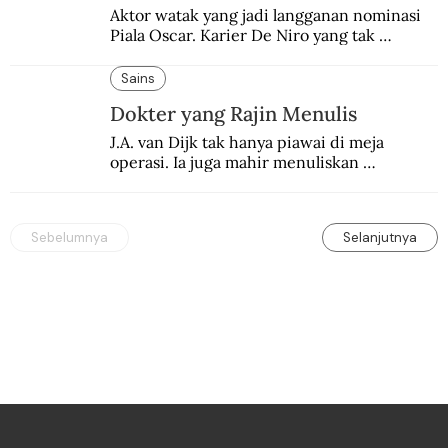
Aktor watak yang jadi langganan nominasi 
Piala Oscar. Karier De Niro yang tak 
terbelenggu batas-batas genre merentang 
lebih dari setengah abad.
Sains
Dokter yang Rajin Menulis
J.A. van Dijk tak hanya piawai di meja 
operasi. Ia juga mahir menuliskan 
pengalaman operasinya dalam jurnal medis.
Sebelumnya
Selanjutnya