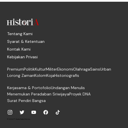
Tentang Kami
Syarat & Ketentuan
Kontak Kami
Kebijakan Privasi
Premium
Politik
Kultur
Militer
Ekonomi
Olahraga
Sains
Urban
Lorong Zaman
Kolom
Koja
Historiografis
Kerjasama & Portofolio
Undangan Menulis
Menemukan Peradaban Sriwijaya
Proyek DNA
Surat Pendiri Bangsa
© 2026, PT. Media Digital Historia.