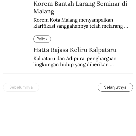
Korem Bantah Larang Seminar di
Malang
Korem Kota Malang menyampaikan 
klarifikasi sanggahannya telah melarang 
seminar sejarah di Universitas Negeri 
Malang.
Politik
Hatta Rajasa Keliru Kalpataru
Kalpataru dan Adipura, penghargaan 
lingkungan hidup yang diberikan 
pemerintah setiap tahun kepada dua pihak 
yang berbeda.
Sebelumnya
Selanjutnya