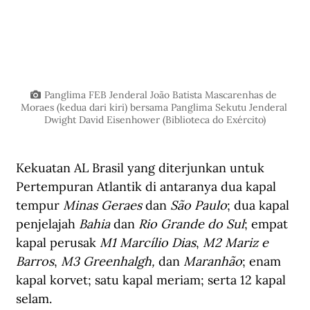
Panglima FEB Jenderal João Batista Mascarenhas de 
Moraes (kedua dari kiri) bersama Panglima Sekutu Jenderal 
Dwight David Eisenhower (Biblioteca do Exército)
Kekuatan AL Brasil yang diterjunkan untuk 
Pertempuran Atlantik di antaranya dua kapal 
tempur 
Minas Geraes
 dan 
São Paulo
; dua kapal 
penjelajah 
Bahia
 dan 
Rio Grande do Sul
; empat 
kapal perusak 
M1 Marcílio Dias
, 
M2 Mariz e 
Barros
, 
M3 Greenhalgh, 
dan 
Maranhão
; enam 
kapal korvet; satu kapal meriam; serta 12 kapal 
selam.