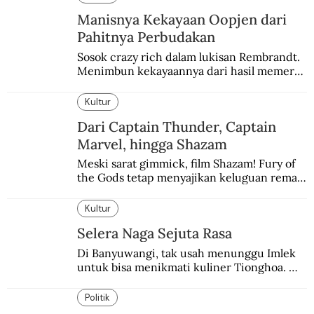
Manisnya Kekayaan Oopjen dari
Pahitnya Perbudakan
Sosok crazy rich dalam lukisan Rembrandt. 
Menimbun kekayaannya dari hasil memeras 
keringat para budak.
Kultur
Dari Captain Thunder, Captain
Marvel, hingga Shazam
Meski sarat gimmick, film Shazam! Fury of 
the Gods tetap menyajikan keluguan remaja 
yang menyimpan kekuatan para dewa 
Yunani.
Kultur
Selera Naga Sejuta Rasa
Di Banyuwangi, tak usah menunggu Imlek 
untuk bisa menikmati kuliner Tionghoa. 
Ada pasar kuliner khas yang digelar tiap 
pekan.
Politik