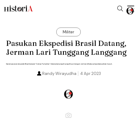
Militer
Pasukan Ekspedisi Brasil Datang,
Jerman Lari Tunggang Langgang
Kiprah pasukan ekspedisi Brasil berjuluk “Cobras Fumantes”. Keberanian prajurit-prajuritnya mengusir Jerman di Italia sampai diakui pihak musuh.
Randy Wirayudha
4 Apr 2023