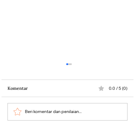
Komentar
0.0 / 5 (0)
Beri komentar dan penilaian...
Aksi Koboi Jenderal Moestopo