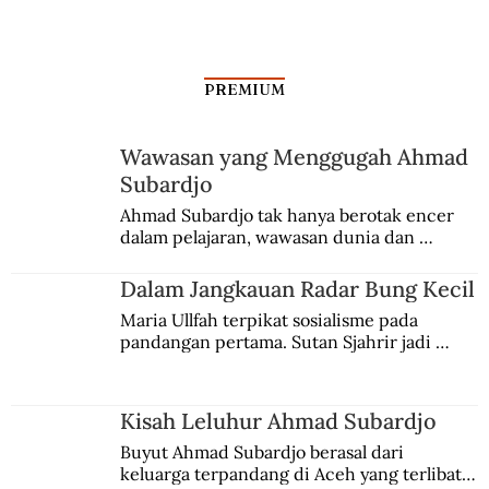
PREMIUM
Wawasan yang Menggugah Ahmad
Subardjo
Ahmad Subardjo tak hanya berotak encer 
dalam pelajaran, wawasan dunia dan 
kesadaran kebangsaannya tumbuh berkat 
Jules Verne, Multatuli, hingga Sun Yat-sen.
Dalam Jangkauan Radar Bung Kecil
Maria Ullfah terpikat sosialisme pada 
pandangan pertama. Sutan Sjahrir jadi 
comblangnya.
Kisah Leluhur Ahmad Subardjo
Buyut Ahmad Subardjo berasal dari 
keluarga terpandang di Aceh yang terlibat 