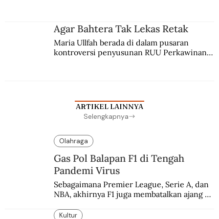
persaingan kekuasaan. Dia memilih 
merantau ke Jawa dan menjadi pemuka 
agama Islam. Anaknya mengikuti jejaknya.
Agar Bahtera Tak Lekas Retak
Maria Ullfah berada di dalam pusaran 
kontroversi penyusunan RUU Perkawinan. 
Berbuah manis walau penuh kompromi.
ARTIKEL LAINNYA
Selengkapnya
Olahraga
Gas Pol Balapan F1 di Tengah
Pandemi Virus
Sebagaimana Premier League, Serie A, dan 
NBA, akhirnya F1 juga membatalkan ajang 
balapannya. Menghindari pengalaman 
enam dekade lampau.
Kultur