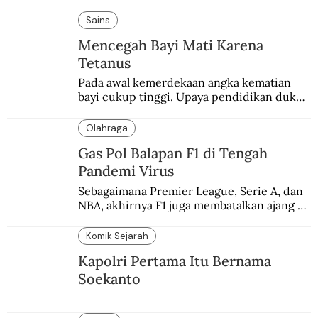
Sains
Mencegah Bayi Mati Karena
Tetanus
Pada awal kemerdekaan angka kematian 
bayi cukup tinggi. Upaya pendidikan dukun 
pun dilakukan lewat Proyek Serpong.
Olahraga
Gas Pol Balapan F1 di Tengah
Pandemi Virus
Sebagaimana Premier League, Serie A, dan 
NBA, akhirnya F1 juga membatalkan ajang 
balapannya. Menghindari pengalaman 
enam dekade lampau.
Komik Sejarah
Kapolri Pertama Itu Bernama
Soekanto