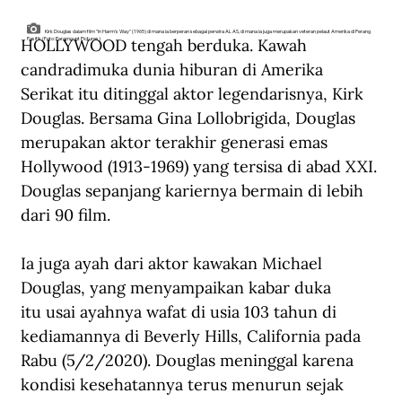
Kirk Douglas dalam film "In Harm's Way" (1965) di mana ia berperan sebagai perwira AL AS, di mana ia juga merupakan veteran pelaut Amerika di Perang
HOLLYWOOD tengah berduka. Kawah 
Pasifik (Foto: Paramount Pictures)
candradimuka dunia hiburan di Amerika 
Serikat itu ditinggal aktor legendarisnya, Kirk 
Douglas. Bersama Gina Lollobrigida, Douglas 
merupakan aktor terakhir generasi emas 
Hollywood (1913-1969) yang tersisa di abad XXI. 
Douglas sepanjang kariernya bermain di lebih 
dari 90 film.
Ia juga ayah dari aktor kawakan Michael 
Douglas, yang menyampaikan kabar duka 
itu usai ayahnya wafat di usia 103 tahun di 
kediamannya di Beverly Hills, California pada 
Rabu (5/2/2020). Douglas meninggal karena 
kondisi kesehatannya terus menurun sejak 