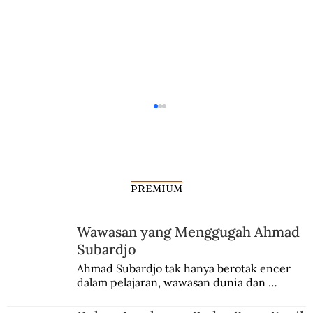
PREMIUM
Wawasan yang Menggugah Ahmad
Subardjo
Ketika Hollywood Takut Hantu Komunis
Ahmad Subardjo tak hanya berotak encer 
dalam pelajaran, wawasan dunia dan 
kesadaran kebangsaannya tumbuh berkat 
Jules Verne, Multatuli, hingga Sun Yat-sen.