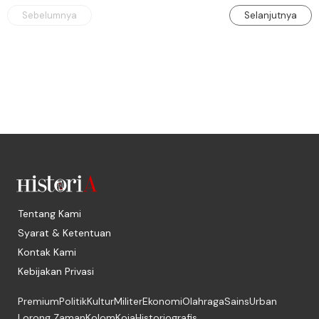
Sebelumnya
Selanjutnya
Tentang Kami
Syarat & Ketentuan
Kontak Kami
Kebijakan Privasi
Premium
Politik
Kultur
Militer
Ekonomi
Olahraga
Sains
Urban
Lorong Zaman
Kolom
Koja
Historiografis