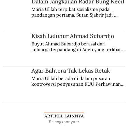
Dalam Jangkauan Radar Bung Kecil
Maria Ullfah terpikat sosialisme pada 
pandangan pertama. Sutan Sjahrir jadi 
comblangnya.
Kisah Leluhur Ahmad Subardjo
Buyut Ahmad Subardjo berasal dari 
keluarga terpandang di Aceh yang terlibat 
persaingan kekuasaan. Dia memilih 
merantau ke Jawa dan menjadi pemuka 
agama Islam. Anaknya mengikuti jejaknya.
Agar Bahtera Tak Lekas Retak
Maria Ullfah berada di dalam pusaran 
kontroversi penyusunan RUU Perkawinan. 
Berbuah manis walau penuh kompromi.
ARTIKEL LAINNYA
Selengkapnya