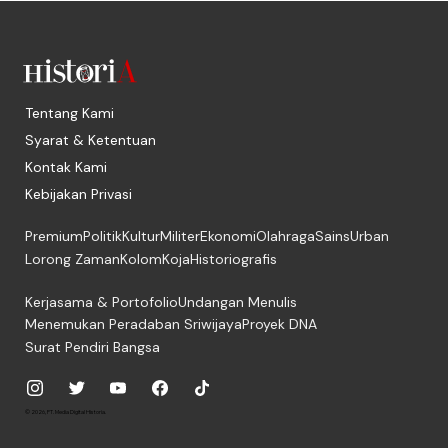
Tentang Kami
Syarat & Ketentuan
Kontak Kami
Kebijakan Privasi
Premium
Politik
Kultur
Militer
Ekonomi
Olahraga
Sains
Urban
Lorong Zaman
Kolom
Koja
Historiografis
Kerjasama & Portofolio
Undangan Menulis
Menemukan Peradaban Sriwijaya
Proyek DNA
Surat Pendiri Bangsa
© 2026, PT. Media Digital Historia.