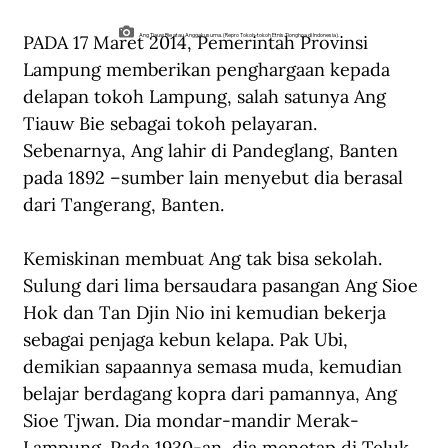
PADA 17 Maret 2014, Pemerintah Provinsi 
Ang Tiauw Bie atau Anggakusuma. (Repro Tokoh-tokoh Etnis Tionghoa di Indonesia).
Lampung memberikan penghargaan kepada 
delapan tokoh Lampung, salah satunya Ang 
Tiauw Bie sebagai tokoh pelayaran. 
Sebenarnya, Ang lahir di Pandeglang, Banten 
pada 1892 –sumber lain menyebut dia berasal 
dari Tangerang, Banten.
Kemiskinan membuat Ang tak bisa sekolah. 
Sulung dari lima bersaudara pasangan Ang Sioe 
Hok dan Tan Djin Nio ini kemudian bekerja 
sebagai penjaga kebun kelapa. Pak Ubi, 
demikian sapaannya semasa muda, kemudian 
belajar berdagang kopra dari pamannya, Ang 
Sioe Tjwan. Dia mondar-mandir Merak-
Lampung. Pada 1930-an, dia menetap di Teluk 