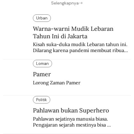
Selengkapnya
Urban
Warna-warni Mudik Lebaran
Tahun Ini di Jakarta
Kisah suka-duka mudik Lebaran tahun ini. 
Dilarang karena pandemi membuat ribuan 
orang berbondong-bondong pulang 
kampung lebih awal.
Loman
Pamer
Lorong Zaman Pamer
Politik
Pahlawan bukan Superhero
Pahlawan sejatinya manusia biasa. 
Pengajaran sejarah mestinya bisa 
menghadirkan sosok humanisnya.