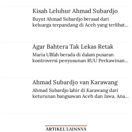
Kisah Leluhur Ahmad Subardjo
Buyut Ahmad Subardjo berasal dari 
keluarga terpandang di Aceh yang terlibat 
persaingan kekuasaan. Dia memilih 
merantau ke Jawa dan menjadi pemuka 
agama Islam. Anaknya mengikuti jejaknya.
Agar Bahtera Tak Lekas Retak
Maria Ullfah berada di dalam pusaran 
kontroversi penyusunan RUU Perkawinan. 
Berbuah manis walau penuh kompromi.
Ahmad Subardjo van Karawang
Ahmad Subardjo lahir di Karawang dari 
keturunan bangsawan Aceh dan Jawa. Anak 
kesayangan mantri polisi ini pindah ke 
Batavia untuk melanjutkan pendidikan di 
sekolah Belanda.
ARTIKEL LAINNYA