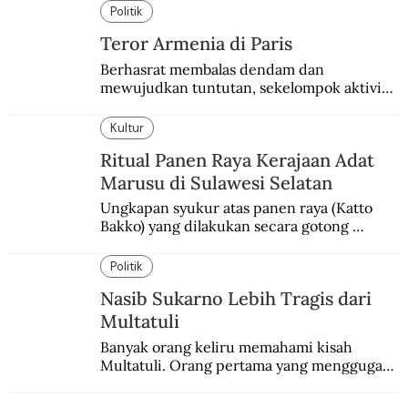
Politik
Teror Armenia di Paris
Berhasrat membalas dendam dan 
mewujudkan tuntutan, sekelompok aktivis 
garis keras Armenia mengebom bandara di 
Paris.
Kultur
Ritual Panen Raya Kerajaan Adat
Marusu di Sulawesi Selatan
Ungkapan syukur atas panen raya (Katto 
Bakko) yang dilakukan secara gotong 
royong.
Politik
Nasib Sukarno Lebih Tragis dari
Multatuli
Banyak orang keliru memahami kisah 
Multatuli. Orang pertama yang menggugat 
praktik buruk kolonialisme di Indonesia.