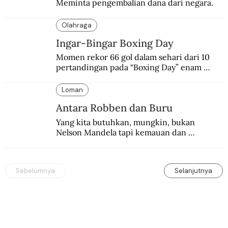
Meminta pengembalian dana dari negara.
Olahraga
Ingar-Bingar Boxing Day
Momen rekor 66 gol dalam sehari dari 10 
pertandingan pada “Boxing Day” enam 
dekade lalu. Termasuk kekalahan pahit 
Manchester United 6-1.
Loman
Antara Robben dan Buru
Yang kita butuhkan, mungkin, bukan 
Nelson Mandela tapi kemauan dan 
keberanian untuk menebus dosa masa lalu 
dengan berbagai cara yang bisa memenuhi 
rasa keadilan.
Sebelumnya
Selanjutnya