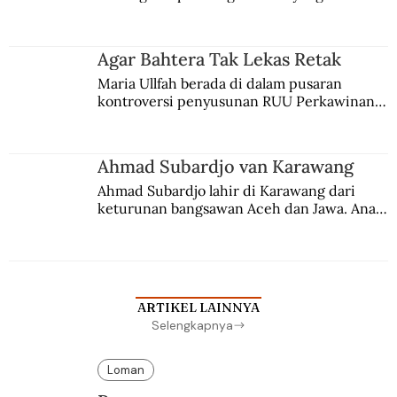
persaingan kekuasaan. Dia memilih 
merantau ke Jawa dan menjadi pemuka 
agama Islam. Anaknya mengikuti jejaknya.
Agar Bahtera Tak Lekas Retak
Maria Ullfah berada di dalam pusaran 
kontroversi penyusunan RUU Perkawinan. 
Berbuah manis walau penuh kompromi.
Ahmad Subardjo van Karawang
Ahmad Subardjo lahir di Karawang dari 
keturunan bangsawan Aceh dan Jawa. Anak 
kesayangan mantri polisi ini pindah ke 
Batavia untuk melanjutkan pendidikan di 
sekolah Belanda.
ARTIKEL LAINNYA
Selengkapnya
Loman