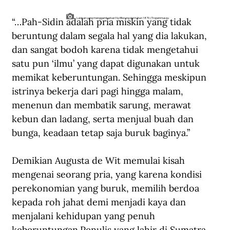
“…Pah-Sidin adalah pria miskin yang tidak 
Lukisan yang menggambarkan Nyi Blorong dari tahun 1879. (Tropenmuseu
beruntung dalam segala hal yang dia lakukan, 
dan sangat bodoh karena tidak mengetahui 
satu pun ‘ilmu’ yang dapat digunakan untuk 
memikat keberuntungan. Sehingga meskipun 
istrinya bekerja dari pagi hingga malam, 
menenun dan membatik sarung, merawat 
kebun dan ladang, serta menjual buah dan 
bunga, keadaan tetap saja buruk baginya.”
Demikian Augusta de Wit memulai kisah 
mengenai seorang pria, yang karena kondisi 
perekonomian yang buruk, memilih berdoa 
kepada roh jahat demi menjadi kaya dan 
menjalani kehidupan yang penuh 
keberuntungan.Penulis yang lahir di Sumatra 