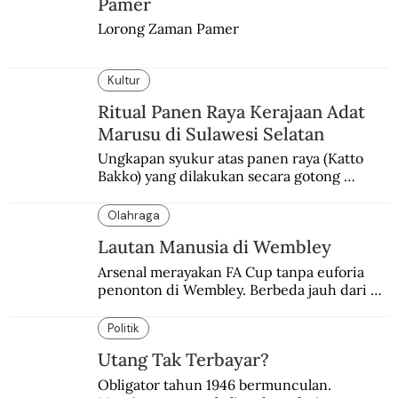
Pamer
Lorong Zaman Pamer
Kultur
Ritual Panen Raya Kerajaan Adat
Marusu di Sulawesi Selatan
Ungkapan syukur atas panen raya (Katto 
Bakko) yang dilakukan secara gotong 
royong.
Olahraga
Lautan Manusia di Wembley
Arsenal merayakan FA Cup tanpa euforia 
penonton di Wembley. Berbeda jauh dari 
suasana final di stadion ikonik itu 97 tahun 
silam.
Politik
Utang Tak Terbayar?
Obligator tahun 1946 bermunculan. 