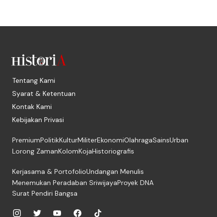
Tentang Kami
Syarat & Ketentuan
Kontak Kami
Kebijakan Privasi
Premium
Politik
Kultur
Militer
Ekonomi
Olahraga
Sains
Urban
Lorong Zaman
Kolom
Koja
Historiografis
Kerjasama & Portofolio
Undangan Menulis
Menemukan Peradaban Sriwijaya
Proyek DNA
Surat Pendiri Bangsa