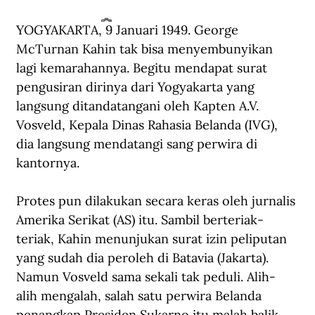
YOGYAKARTA, 9 Januari 1949. George 
George McTurnan Kahin muda. (Southeast Asia: A Testament).
McTurnan Kahin tak bisa menyembunyikan 
lagi kemarahannya. Begitu mendapat surat 
pengusiran dirinya dari Yogyakarta yang 
langsung ditandatangani oleh Kapten A.V. 
Vosveld, Kepala Dinas Rahasia Belanda (IVG), 
dia langsung mendatangi sang perwira di 
kantornya.
Protes pun dilakukan secara keras oleh jurnalis 
Amerika Serikat (AS) itu. Sambil berteriak-
teriak, Kahin menunjukan surat izin peliputan 
yang sudah dia peroleh di Batavia (Jakarta). 
Namun Vosveld sama sekali tak peduli. Alih-
alih mengalah, salah satu perwira Belanda 
penangkap Presiden Sukarno itu malah balik 