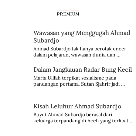
PREMIUM
Wawasan yang Menggugah Ahmad
Subardjo
Ketika George McTurnan Kahin
Ahmad Subardjo tak hanya berotak encer 
dalam pelajaran, wawasan dunia dan 
Disangka Orang Belanda
kesadaran kebangsaannya tumbuh berkat 
Jules Verne, Multatuli, hingga Sun Yat-sen.
Dalam Jangkauan Radar Bung Kecil
Maria Ullfah terpikat sosialisme pada 
pandangan pertama. Sutan Sjahrir jadi 
comblangnya.
Kisah Leluhur Ahmad Subardjo
Buyut Ahmad Subardjo berasal dari 
keluarga terpandang di Aceh yang terlibat 
persaingan kekuasaan. Dia memilih 
merantau ke Jawa dan menjadi pemuka 