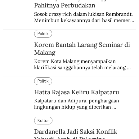
Pahitnya Perbudakan
Sosok crazy rich dalam lukisan Rembrandt. 
Menimbun kekayaannya dari hasil memeras 
keringat para budak.
Politik
Korem Bantah Larang Seminar di
Malang
Korem Kota Malang menyampaikan 
klarifikasi sanggahannya telah melarang 
seminar sejarah di Universitas Negeri 
Malang.
Politik
Hatta Rajasa Keliru Kalpataru
Kalpataru dan Adipura, penghargaan 
lingkungan hidup yang diberikan 
pemerintah setiap tahun kepada dua pihak 
yang berbeda.
Kultur
Dardanella Jadi Saksi Konflik