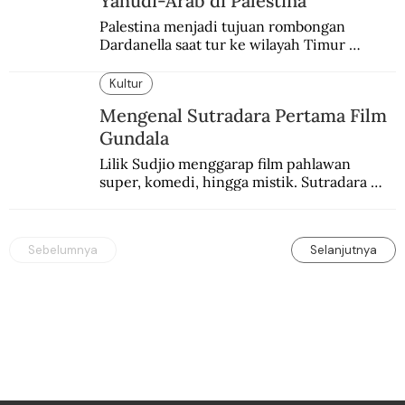
Yahudi-Arab di Palestina
Palestina menjadi tujuan rombongan 
Dardanella saat tur ke wilayah Timur 
Tengah. Di sana mereka menjadi saksi 
ketegangan antara orang Yahudi dan 
Kultur
penduduk Arab.
Mengenal Sutradara Pertama Film
Gundala
Lilik Sudjio menggarap film pahlawan 
super, komedi, hingga mistik. Sutradara 
terbaik yang kurang dilirik.
Sebelumnya
Selanjutnya