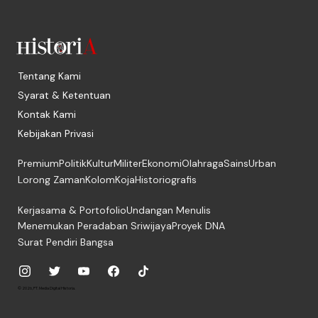
Tentang Kami
Syarat & Ketentuan
Kontak Kami
Kebijakan Privasi
Premium
Politik
Kultur
Militer
Ekonomi
Olahraga
Sains
Urban
Lorong Zaman
Kolom
Koja
Historiografis
Kerjasama & Portofolio
Undangan Menulis
Menemukan Peradaban Sriwijaya
Proyek DNA
Surat Pendiri Bangsa
© 2026, PT. Media Digital Historia.