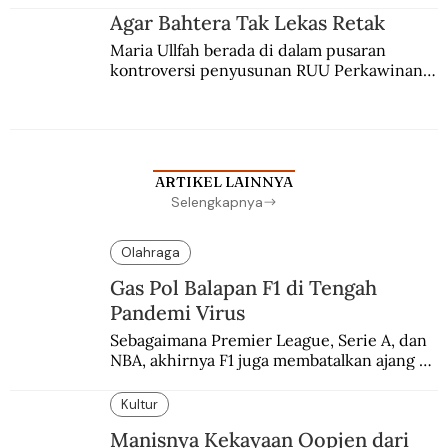
agama Islam. Anaknya mengikuti jejaknya.
Agar Bahtera Tak Lekas Retak
Maria Ullfah berada di dalam pusaran 
kontroversi penyusunan RUU Perkawinan. 
Berbuah manis walau penuh kompromi.
ARTIKEL LAINNYA
Selengkapnya
Olahraga
Gas Pol Balapan F1 di Tengah
Pandemi Virus
Sebagaimana Premier League, Serie A, dan 
NBA, akhirnya F1 juga membatalkan ajang 
balapannya. Menghindari pengalaman 
enam dekade lampau.
Kultur
Manisnya Kekayaan Oopjen dari