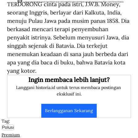
TERDORONG cinta pada istri, J.W.B. Money, 
Lukisan sebuah pabrik gula di Jawa dengan asap yang mengotori udara dan limbah yang dibuang ke sungai. (Repro Jawa Tempo Doeloe).
seorang Inggris, berlayar dari Kalkuta, India, 
menuju Pulau Jawa pada musim panas 1858. Dia 
berkasad mencari terapi penyembuhan 
penyakit istrinya. Sebelum menyusuri Jawa, dia 
singgah sejenak di Batavia. Dia terkejut 
menemukan keadaan di sana jauh berbeda dari 
apa yang dia baca di buku, bahwa Batavia kota 
yang kotor.  
Ingin membaca lebih lanjut?
Langgani historia.id untuk terus membaca postingan 
eksklusif ini.
Berlangganan Sekarang
Tag:
Polusi
Premium