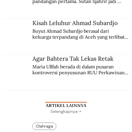
pandangan pertama. Sutan Sjahrir jadi 
comblangnya.
Kisah Leluhur Ahmad Subardjo
Buyut Ahmad Subardjo berasal dari 
keluarga terpandang di Aceh yang terlibat 
persaingan kekuasaan. Dia memilih 
merantau ke Jawa dan menjadi pemuka 
agama Islam. Anaknya mengikuti jejaknya.
Agar Bahtera Tak Lekas Retak
Maria Ullfah berada di dalam pusaran 
kontroversi penyusunan RUU Perkawinan. 
Berbuah manis walau penuh kompromi.
ARTIKEL LAINNYA
Selengkapnya
Olahraga