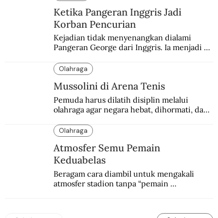
Ketika Pangeran Inggris Jadi
Korban Pencurian
Kejadian tidak menyenangkan dialami 
Pangeran George dari Inggris. Ia menjadi 
korban pencurian saat berkunjung ke 
Buenos Aires, Argentina.
Olahraga
Mussolini di Arena Tenis
Pemuda harus dilatih disiplin melalui 
olahraga agar negara hebat, dihormati, dan 
ditakuti, kata Mussolini.
Olahraga
Atmosfer Semu Pemain
Keduabelas
Beragam cara diambil untuk mengakali 
atmosfer stadion tanpa “pemain 
keduabelas”. Dari mural kontroversial 
hingga boneka seks.