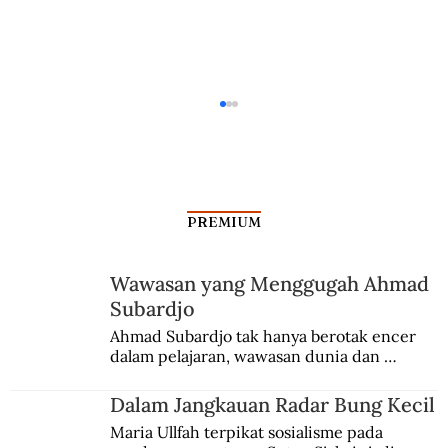
PREMIUM
Wawasan yang Menggugah Ahmad
Subardjo
Dalam Jangkauan Radar Bung Kecil
Ahmad Subardjo tak hanya berotak encer 
dalam pelajaran, wawasan dunia dan 
kesadaran kebangsaannya tumbuh berkat 
Jules Verne, Multatuli, hingga Sun Yat-sen.
Dalam Jangkauan Radar Bung Kecil
Maria Ullfah terpikat sosialisme pada 