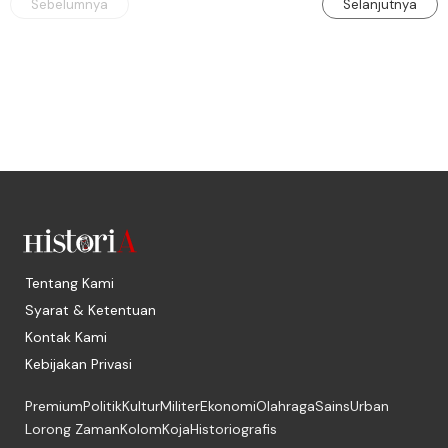
Sebelumnya
Selanjutnya
Tentang Kami
Syarat & Ketentuan
Kontak Kami
Kebijakan Privasi
Premium
Politik
Kultur
Militer
Ekonomi
Olahraga
Sains
Urban
Lorong Zaman
Kolom
Koja
Historiografis