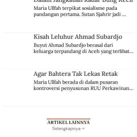
Maria Ullfah terpikat sosialisme pada 
pandangan pertama. Sutan Sjahrir jadi 
comblangnya.
Kisah Leluhur Ahmad Subardjo
Buyut Ahmad Subardjo berasal dari 
keluarga terpandang di Aceh yang terlibat 
persaingan kekuasaan. Dia memilih 
merantau ke Jawa dan menjadi pemuka 
agama Islam. Anaknya mengikuti jejaknya.
Agar Bahtera Tak Lekas Retak
Maria Ullfah berada di dalam pusaran 
kontroversi penyusunan RUU Perkawinan. 
Berbuah manis walau penuh kompromi.
ARTIKEL LAINNYA
Selengkapnya