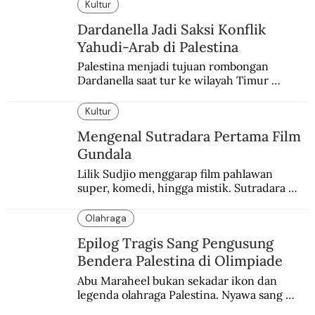
yang berbeda.
Kultur
Dardanella Jadi Saksi Konflik
Yahudi-Arab di Palestina
Palestina menjadi tujuan rombongan 
Dardanella saat tur ke wilayah Timur 
Tengah. Di sana mereka menjadi saksi 
ketegangan antara orang Yahudi dan 
Kultur
penduduk Arab.
Mengenal Sutradara Pertama Film
Gundala
Lilik Sudjio menggarap film pahlawan 
super, komedi, hingga mistik. Sutradara 
terbaik yang kurang dilirik.
Olahraga
Epilog Tragis Sang Pengusung
Bendera Palestina di Olimpiade
Abu Maraheel bukan sekadar ikon dan 
legenda olahraga Palestina. Nyawa sang 
Olimpian tak tertolong setelah Israel 