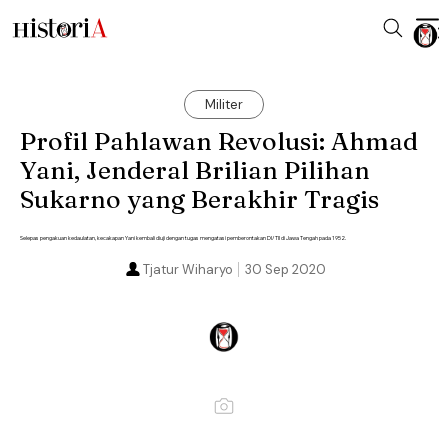
Militer
Profil Pahlawan Revolusi: Ahmad
Yani, Jenderal Brilian Pilihan
Sukarno yang Berakhir Tragis
Selepas pengakuan kedaulatan, kecakapan Yani kembali diuji dengan tugas mengatasi pemberontakan DI/TII di Jawa Tengah pada 1952.
Tjatur Wiharyo
30 Sep 2020