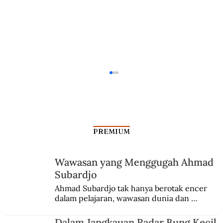
PREMIUM
Wawasan yang Menggugah Ahmad
Kisah Para Deputi Jenderal Yani
Subardjo
Ahmad Subardjo tak hanya berotak encer 
dalam pelajaran, wawasan dunia dan 
kesadaran kebangsaannya tumbuh berkat 
Jules Verne, Multatuli, hingga Sun Yat-sen.
Dalam Jangkauan Radar Bung Kecil