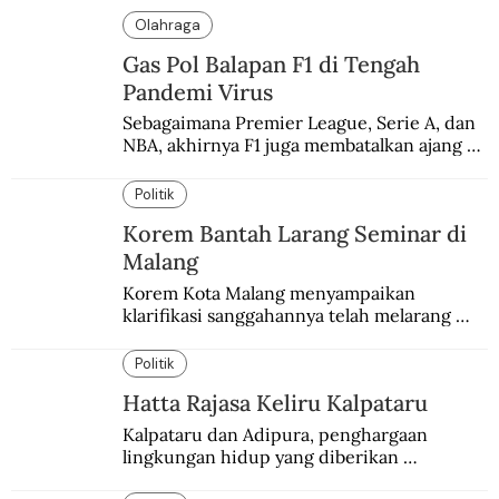
Olahraga
Gas Pol Balapan F1 di Tengah
Pandemi Virus
Sebagaimana Premier League, Serie A, dan 
NBA, akhirnya F1 juga membatalkan ajang 
balapannya. Menghindari pengalaman 
enam dekade lampau.
Politik
Korem Bantah Larang Seminar di
Malang
Korem Kota Malang menyampaikan 
klarifikasi sanggahannya telah melarang 
seminar sejarah di Universitas Negeri 
Malang.
Politik
Hatta Rajasa Keliru Kalpataru
Kalpataru dan Adipura, penghargaan 
lingkungan hidup yang diberikan 
pemerintah setiap tahun kepada dua pihak 