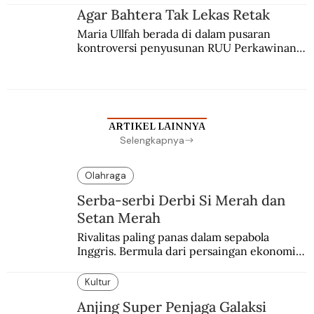
agama Islam. Anaknya mengikuti jejaknya.
Agar Bahtera Tak Lekas Retak
Maria Ullfah berada di dalam pusaran 
kontroversi penyusunan RUU Perkawinan. 
Berbuah manis walau penuh kompromi.
ARTIKEL LAINNYA
Selengkapnya
Olahraga
Serba-serbi Derbi Si Merah dan
Setan Merah
Rivalitas paling panas dalam sepabola 
Inggris. Bermula dari persaingan ekonomi 
dan industri.
Kultur
Anjing Super Penjaga Galaksi