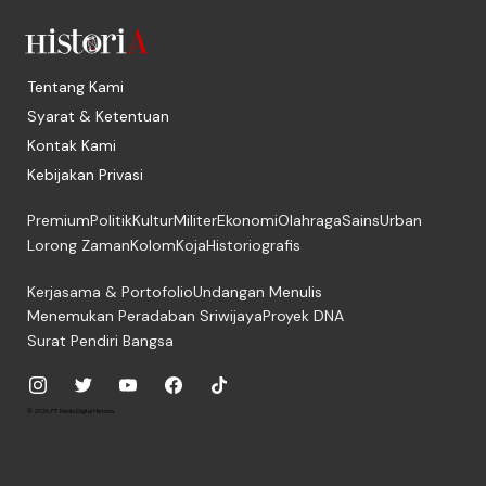
Tentang Kami
Syarat & Ketentuan
Kontak Kami
Kebijakan Privasi
Premium
Politik
Kultur
Militer
Ekonomi
Olahraga
Sains
Urban
Lorong Zaman
Kolom
Koja
Historiografis
Kerjasama & Portofolio
Undangan Menulis
Menemukan Peradaban Sriwijaya
Proyek DNA
Surat Pendiri Bangsa
© 2026, PT. Media Digital Historia.