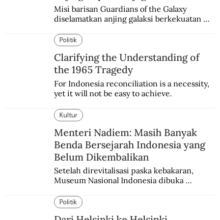
Misi barisan Guardians of the Galaxy 
diselamatkan anjing galaksi berkekuatan 
super. Karakter yang terinspirasi dari Laika 
si martir antariksa Soviet.
Politik
Clarifying the Understanding of
the 1965 Tragedy
For Indonesia reconciliation is a necessity, 
yet it will not be easy to achieve.
Kultur
Menteri Nadiem: Masih Banyak
Benda Bersejarah Indonesia yang
Belum Dikembalikan
Setelah direvitalisasi paska kebakaran, 
Museum Nasional Indonesia dibuka 
kembali. Bertepatan dengan perhelatan 
Pameran Repatriasi 2024.
Politik
Dari Helsinki ke Helsinki