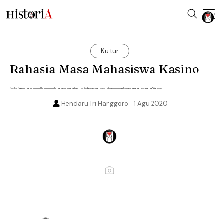
Kultur
Rahasia Masa Mahasiswa Kasino
Ketika Kasino harus memilih: memenuhi harapan orang tua menjadi pegawai negeri atau meneruskan perjalanan bersama Warkop.
Hendaru Tri Hanggoro
1 Agu 2020