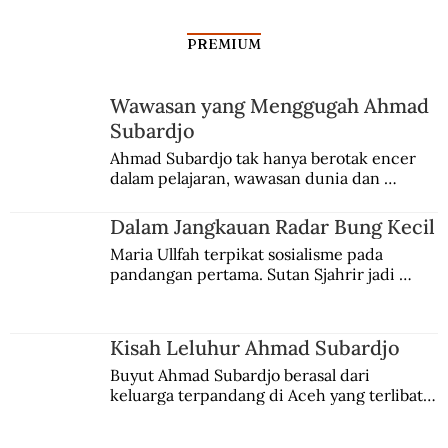
PREMIUM
Dono Mahasiswa Kritis
Wawasan yang Menggugah Ahmad
Subardjo
Ahmad Subardjo tak hanya berotak encer 
dalam pelajaran, wawasan dunia dan 
kesadaran kebangsaannya tumbuh berkat 
Jules Verne, Multatuli, hingga Sun Yat-sen.
Dalam Jangkauan Radar Bung Kecil
Maria Ullfah terpikat sosialisme pada 
pandangan pertama. Sutan Sjahrir jadi 
comblangnya.
Kisah Leluhur Ahmad Subardjo
Buyut Ahmad Subardjo berasal dari 
keluarga terpandang di Aceh yang terlibat 
persaingan kekuasaan. Dia memilih 
merantau ke Jawa dan menjadi pemuka 