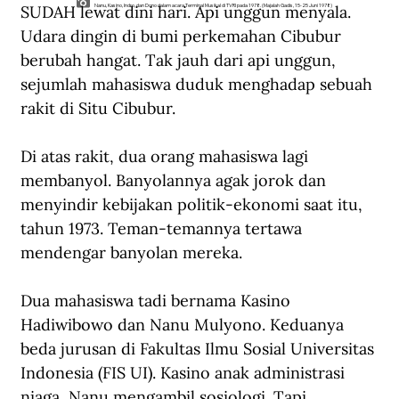
SUDAH lewat dini hari. Api unggun menyala. 
Nanu, Kasino, Indro, dan Dono dalam acara Terminal Musikal di TVRI pada 1978. (Majalah Gadis, 15-25 Juni 1978)
Udara dingin di bumi perkemahan Cibubur 
berubah hangat. Tak jauh dari api unggun, 
sejumlah mahasiswa duduk menghadap sebuah 
rakit di Situ Cibubur. 
Di atas rakit, dua orang mahasiswa lagi 
membanyol. Banyolannya agak jorok dan 
menyindir kebijakan politik-ekonomi saat itu, 
tahun 1973. Teman-temannya tertawa 
mendengar banyolan mereka.
Dua mahasiswa tadi bernama Kasino 
Hadiwibowo dan Nanu Mulyono. Keduanya 
beda jurusan di Fakultas Ilmu Sosial Universitas 
Indonesia (FIS UI). Kasino anak administrasi 
niaga, Nanu mengambil sosiologi. Tapi 