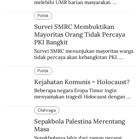
melebihi UMR harian masyarakat. 
Bagaimana solusi dari menteri tenaga kerja?
Politik
Survei SMRC Membuktikan
Mayoritas Orang Tidak Percaya
PKI Bangkit
Survei SMRC menunjukan mayoritas warga 
tidak percaya akan kebangkitan PKI. 
Dimanfaatkan kelompok tertentu demi 
tujuan politik.
Politik
Kejahatan Komunis = Holocaust?
Beberapa negara Eropa Timur ingin 
menyamakan tragedi Holocaust dengan 
kejahatan komunis Soviet.
Olahraga
Sepakbola Palestina Merentang
Masa
Sepakbolanya lahir dari zaman perang. 