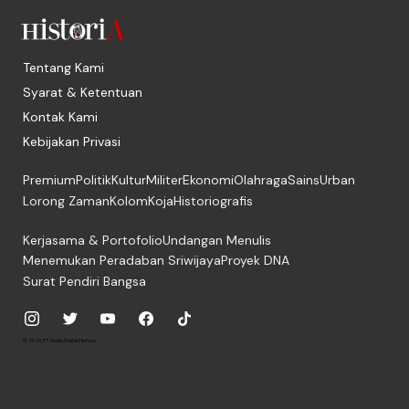
Tentang Kami
Syarat & Ketentuan
Kontak Kami
Kebijakan Privasi
Premium
Politik
Kultur
Militer
Ekonomi
Olahraga
Sains
Urban
Lorong Zaman
Kolom
Koja
Historiografis
Kerjasama & Portofolio
Undangan Menulis
Menemukan Peradaban Sriwijaya
Proyek DNA
Surat Pendiri Bangsa
© 2026, PT. Media Digital Historia.