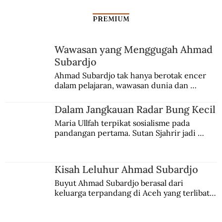
PREMIUM
Wawasan yang Menggugah Ahmad
Subardjo
Ahmad Subardjo tak hanya berotak encer 
dalam pelajaran, wawasan dunia dan 
kesadaran kebangsaannya tumbuh berkat 
Jules Verne, Multatuli, hingga Sun Yat-sen.
Dalam Jangkauan Radar Bung Kecil
Maria Ullfah terpikat sosialisme pada 
pandangan pertama. Sutan Sjahrir jadi 
comblangnya.
Kisah Leluhur Ahmad Subardjo
Buyut Ahmad Subardjo berasal dari 
keluarga terpandang di Aceh yang terlibat 
persaingan kekuasaan. Dia memilih 
merantau ke Jawa dan menjadi pemuka 