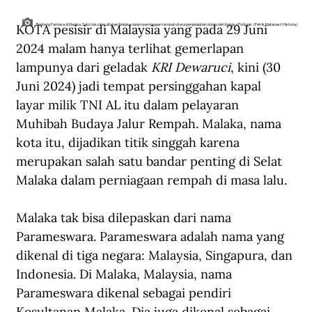
KOTA pesisir di Malaysia yang pada 29 Juni 
Benteng Famosa di Malaka. Saksi bisu Kesultanan Malaka dalam perniagaan rempah di era penjelajahan dunia oleh bangsa Portugis. (Petrik Matanasi/Historia)
2024 malam hanya terlihat gemerlapan 
lampunya dari geladak 
KRI Dewaruci
, kini (30 
Juni 2024) jadi tempat persinggahan kapal 
layar milik TNI AL itu dalam pelayaran 
Muhibah Budaya Jalur Rempah. Malaka, nama 
kota itu, dijadikan titik singgah karena 
merupakan salah satu bandar penting di Selat 
Malaka dalam perniagaan rempah di masa lalu. 
Malaka tak bisa dilepaskan dari nama 
Parameswara. Parameswara adalah nama yang 
dikenal di tiga negara: Malaysia, Singapura, dan 
Indonesia. Di Malaka, Malaysia, nama 
Parameswara dikenal sebagai pendiri 
Kesultanan Malaka. Dia juga dikenal sebagai 