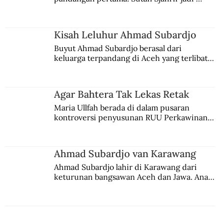
comblangnya.
Kisah Leluhur Ahmad Subardjo
Buyut Ahmad Subardjo berasal dari 
keluarga terpandang di Aceh yang terlibat 
persaingan kekuasaan. Dia memilih 
merantau ke Jawa dan menjadi pemuka 
agama Islam. Anaknya mengikuti jejaknya.
Agar Bahtera Tak Lekas Retak
Maria Ullfah berada di dalam pusaran 
kontroversi penyusunan RUU Perkawinan. 
Berbuah manis walau penuh kompromi.
Ahmad Subardjo van Karawang
Ahmad Subardjo lahir di Karawang dari 
keturunan bangsawan Aceh dan Jawa. Anak 
kesayangan mantri polisi ini pindah ke 
Batavia untuk melanjutkan pendidikan di 
sekolah Belanda.