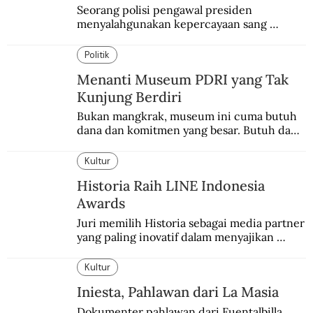
Seorang polisi pengawal presiden 
menyalahgunakan kepercayaan sang 
presiden. Kepergok mencuri sawo.
Politik
Menanti Museum PDRI yang Tak
Kunjung Berdiri
Bukan mangkrak, museum ini cuma butuh 
dana dan komitmen yang besar. Butuh dana 
40 milyar lagi.
Kultur
Historia Raih LINE Indonesia
Awards
Juri memilih Historia sebagai media partner 
yang paling inovatif dalam menyajikan 
konten sejarah populer
Kultur
Iniesta, Pahlawan dari La Masia
Dokumenter pahlawan dari Fuentalbilla 