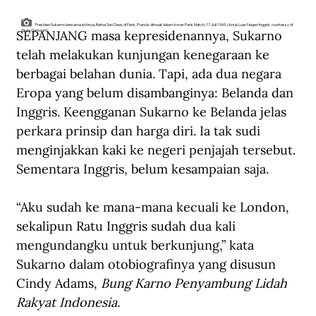
Presiden Sukarno bersama istrinya, Ratna Sari Dewi, di Paris, Prancis dimuat dalam koran Paris Match, 17 Juli 1965. (Arsip Luar Negeri Inggris, courtessy of
SEPANJANG masa kepresidenannya, Sukarno 
Giulia Garbagni).
telah melakukan kunjungan kenegaraan ke 
berbagai belahan dunia. Tapi, ada dua negara 
Eropa yang belum disambanginya: Belanda dan 
Inggris. Keengganan Sukarno ke Belanda jelas 
perkara prinsip dan harga diri. Ia tak sudi 
menginjakkan kaki ke negeri penjajah tersebut. 
Sementara Inggris, belum kesampaian saja.
“Aku sudah ke mana-mana kecuali ke London, 
sekalipun Ratu Inggris sudah dua kali 
mengundangku untuk berkunjung,” kata 
Sukarno dalam otobiografinya yang disusun 
Cindy Adams, 
Bung Karno Penyambung Lidah 
Rakyat Indonesia.