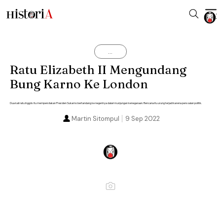
...
Ratu Elizabeth II Mengundang
Bung Karno Ke London
Dua kali ratu Inggris itu mempersilakan Presiden Sukarno bertandang ke negerinya dalam kunjungan kenegaraan. Rencana itu urung terjadi karena persoalan politik.
Martin Sitompul
9 Sep 2022