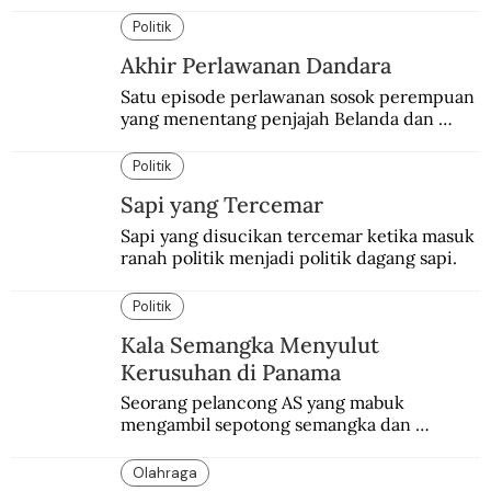
dan industri.
Politik
Akhir Perlawanan Dandara
Satu episode perlawanan sosok perempuan 
yang menentang penjajah Belanda dan 
Portugis. Asal-usul dan kematiannya masih 
menyisakan misteri.
Politik
Sapi yang Tercemar
Sapi yang disucikan tercemar ketika masuk 
ranah politik menjadi politik dagang sapi.
Politik
Kala Semangka Menyulut
Kerusuhan di Panama
Seorang pelancong AS yang mabuk 
mengambil sepotong semangka dan 
menolak membayar setelah mencicipinya. 
Memantik perkelahian yang berujung pada 
Olahraga
kerusuhan yang menewaskan belasan 