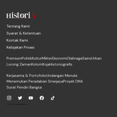
Tentang Kami
Syarat & Ketentuan
Kontak Kami
Kebijakan Privasi
Premium
Politik
Kultur
Militer
Ekonomi
Olahraga
Sains
Urban
Lorong Zaman
Kolom
Koja
Historiografis
Kerjasama & Portofolio
Undangan Menulis
Menemukan Peradaban Sriwijaya
Proyek DNA
Surat Pendiri Bangsa
© 2026, PT. Media Digital Historia.