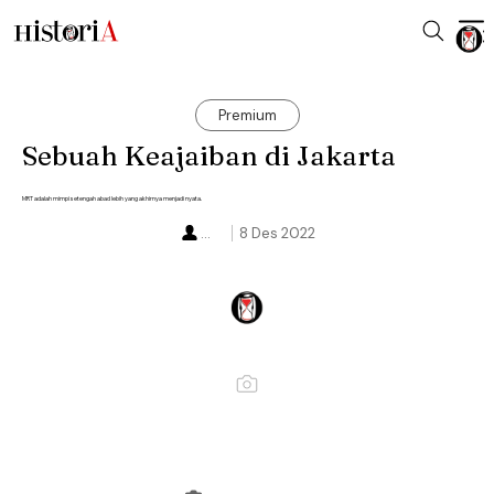
Premium
Sebuah Keajaiban di Jakarta
MRT adalah mimpi setengah abad lebih yang akhirnya menjadi nyata.
...
8 Des 2022