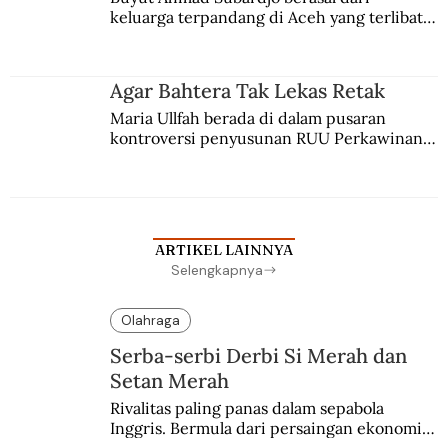
keluarga terpandang di Aceh yang terlibat 
persaingan kekuasaan. Dia memilih 
merantau ke Jawa dan menjadi pemuka 
agama Islam. Anaknya mengikuti jejaknya.
Agar Bahtera Tak Lekas Retak
Maria Ullfah berada di dalam pusaran 
kontroversi penyusunan RUU Perkawinan. 
Berbuah manis walau penuh kompromi.
ARTIKEL LAINNYA
Selengkapnya
Olahraga
Serba-serbi Derbi Si Merah dan
Setan Merah
Rivalitas paling panas dalam sepabola 
Inggris. Bermula dari persaingan ekonomi 