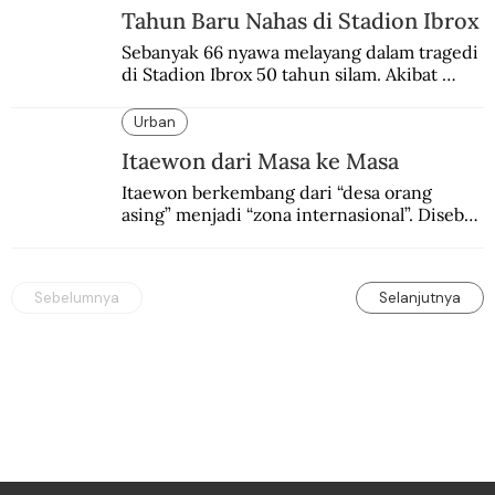
Tahun Baru Nahas di Stadion Ibrox
orang.
Sebanyak 66 nyawa melayang dalam tragedi 
di Stadion Ibrox 50 tahun silam. Akibat 
pandemi, peringatan 50 tahunnya bakal 
digelar secara terbatas.
Urban
Itaewon dari Masa ke Masa
Itaewon berkembang dari “desa orang 
asing” menjadi “zona internasional”. Disebut 
sebagai pintu gerbang menuju dunia.
Sebelumnya
Selanjutnya