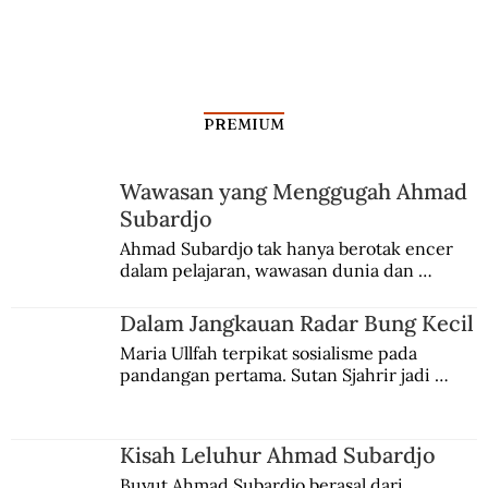
PREMIUM
Wawasan yang Menggugah Ahmad
Subardjo
Dalam Jangkauan Radar Bung Kecil
Ahmad Subardjo tak hanya berotak encer 
dalam pelajaran, wawasan dunia dan 
kesadaran kebangsaannya tumbuh berkat 
Jules Verne, Multatuli, hingga Sun Yat-sen.
Dalam Jangkauan Radar Bung Kecil
Maria Ullfah terpikat sosialisme pada 
pandangan pertama. Sutan Sjahrir jadi 
comblangnya.
Kisah Leluhur Ahmad Subardjo
Buyut Ahmad Subardjo berasal dari 