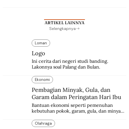
Batavia untuk melanjutkan pendidikan di 
sekolah Belanda.
ARTIKEL LAINNYA
Selengkapnya
Loman
Logo
Ini cerita dari negeri studi banding. 
Lakonnya soal Palang dan Bulan.
Ekonomi
Pembagian Minyak, Gula, dan
Garam dalam Peringatan Hari Ibu
Bantuan ekonomi seperti pemenuhan 
kebutuhan pokok, garam, gula, dan minyak 
menjadi salah satu perhatian dalam 
peringatan Hari Ibu.
Olahraga