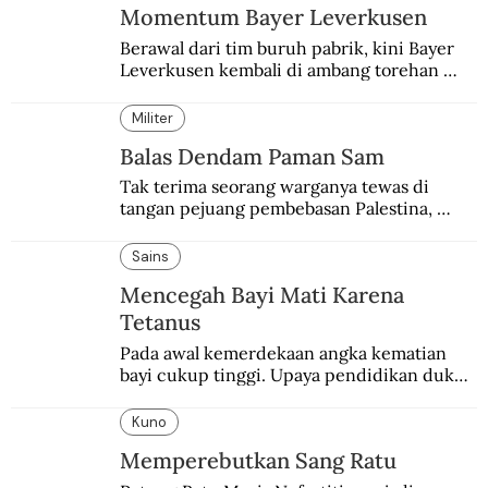
Momentum Bayer Leverkusen
Berawal dari tim buruh pabrik, kini Bayer 
Leverkusen kembali di ambang torehan 
“treble”. Sempat diejek dengan julukan 
“Neverkusen”.
Militer
Balas Dendam Paman Sam
Tak terima seorang warganya tewas di 
tangan pejuang pembebasan Palestina, 
pemerintahan Ronald Reagan melakukan 
pembalasan.
Sains
Mencegah Bayi Mati Karena
Tetanus
Pada awal kemerdekaan angka kematian 
bayi cukup tinggi. Upaya pendidikan dukun 
pun dilakukan lewat Proyek Serpong.
Kuno
Memperebutkan Sang Ratu