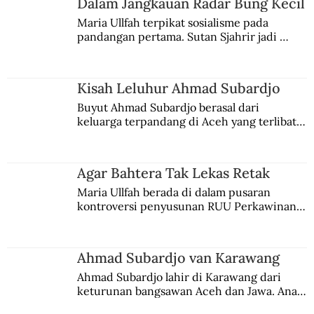
Dalam Jangkauan Radar Bung Kecil
Maria Ullfah terpikat sosialisme pada 
pandangan pertama. Sutan Sjahrir jadi 
comblangnya.
Kisah Leluhur Ahmad Subardjo
Buyut Ahmad Subardjo berasal dari 
keluarga terpandang di Aceh yang terlibat 
persaingan kekuasaan. Dia memilih 
merantau ke Jawa dan menjadi pemuka 
agama Islam. Anaknya mengikuti jejaknya.
Agar Bahtera Tak Lekas Retak
Maria Ullfah berada di dalam pusaran 
kontroversi penyusunan RUU Perkawinan. 
Berbuah manis walau penuh kompromi.
Ahmad Subardjo van Karawang
Ahmad Subardjo lahir di Karawang dari 
keturunan bangsawan Aceh dan Jawa. Anak 
kesayangan mantri polisi ini pindah ke 