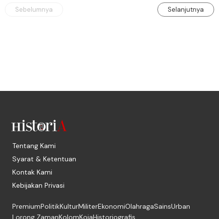
Sebelumnya
Selanjutnya
Tentang Kami
Syarat & Ketentuan
Kontak Kami
Kebijakan Privasi
Premium
Politik
Kultur
Militer
Ekonomi
Olahraga
Sains
Urban
Lorong Zaman
Kolom
Koja
Historiografis