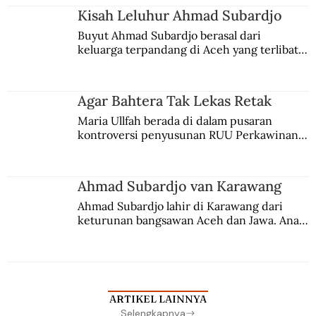
Kisah Leluhur Ahmad Subardjo
Buyut Ahmad Subardjo berasal dari 
keluarga terpandang di Aceh yang terlibat 
persaingan kekuasaan. Dia memilih 
merantau ke Jawa dan menjadi pemuka 
agama Islam. Anaknya mengikuti jejaknya.
Agar Bahtera Tak Lekas Retak
Maria Ullfah berada di dalam pusaran 
kontroversi penyusunan RUU Perkawinan. 
Berbuah manis walau penuh kompromi.
Ahmad Subardjo van Karawang
Ahmad Subardjo lahir di Karawang dari 
keturunan bangsawan Aceh dan Jawa. Anak 
kesayangan mantri polisi ini pindah ke 
Batavia untuk melanjutkan pendidikan di 
sekolah Belanda.
ARTIKEL LAINNYA
Selengkapnya