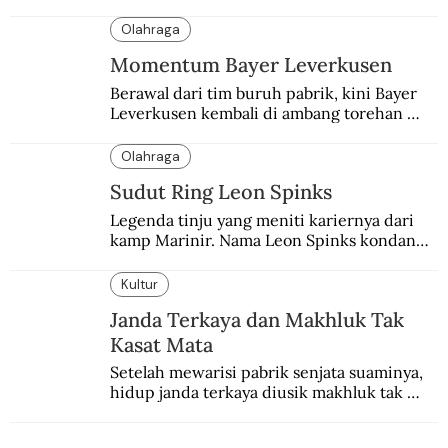
menjadi salah satu perhatian dalam 
peringatan Hari Ibu.
Olahraga
Momentum Bayer Leverkusen
Berawal dari tim buruh pabrik, kini Bayer 
Leverkusen kembali di ambang torehan 
“treble”. Sempat diejek dengan julukan 
“Neverkusen”.
Olahraga
Sudut Ring Leon Spinks
Legenda tinju yang meniti kariernya dari 
kamp Marinir. Nama Leon Spinks kondang 
setelah mencuri gelar dunia milik 
Muhammad Ali.
Kultur
Janda Terkaya dan Makhluk Tak
Kasat Mata
Setelah mewarisi pabrik senjata suaminya, 
hidup janda terkaya diusik makhluk tak 
kasat mata.