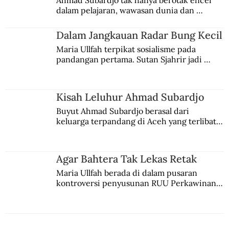
Ahmad Subardjo tak hanya berotak encer 
dalam pelajaran, wawasan dunia dan 
kesadaran kebangsaannya tumbuh berkat 
Jules Verne, Multatuli, hingga Sun Yat-sen.
Dalam Jangkauan Radar Bung Kecil
Maria Ullfah terpikat sosialisme pada 
pandangan pertama. Sutan Sjahrir jadi 
comblangnya.
Kisah Leluhur Ahmad Subardjo
Buyut Ahmad Subardjo berasal dari 
keluarga terpandang di Aceh yang terlibat 
persaingan kekuasaan. Dia memilih 
merantau ke Jawa dan menjadi pemuka 
agama Islam. Anaknya mengikuti jejaknya.
Agar Bahtera Tak Lekas Retak
Maria Ullfah berada di dalam pusaran 
kontroversi penyusunan RUU Perkawinan. 
Berbuah manis walau penuh kompromi.