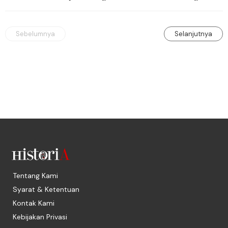
masuk sebagai kapten tentara kolonial. 
Takjub dengan banyak hal setelah 
berkeliling di tanah koloni.
Sebelumnya
Selanjutnya
Tentang Kami
Syarat & Ketentuan
Kontak Kami
Kebijakan Privasi