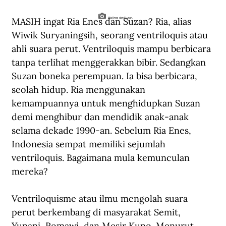
MASIH ingat Ria Enes dan Suzan? Ria, alias 
Ria Enes dan Suzan.
Wiwik Suryaningsih, seorang ventriloquis atau 
ahli suara perut. Ventriloquis mampu berbicara 
tanpa terlihat menggerakkan bibir. Sedangkan 
Suzan boneka perempuan. Ia bisa berbicara, 
seolah hidup. Ria menggunakan 
kemampuannya untuk menghidupkan Suzan 
demi menghibur dan mendidik anak-anak 
selama dekade 1990-an. Sebelum Ria Enes, 
Indonesia sempat memiliki sejumlah 
ventriloquis. Bagaimana mula kemunculan 
mereka?
Ventriloquisme atau ilmu mengolah suara 
perut berkembang di masyarakat Semit, 
Yunani, Romawi, dan Mesir Kuno. Menurut 