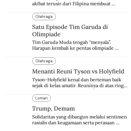
akibat terusir dari Filipina membuat 
pasukan Australia cemburu. Berujung 
bentrok.
Olahraga
Satu Episode Tim Garuda di
Olimpiade
Tim Garuda Muda tengah “menyala”. 
Harapan kembali ke pentas olimpiade 
terbuka lebar setelah absen nyaris tujuh 
dekade di cabang sepakbola.
Olahraga
Menanti Reuni Tyson vs Holyfield
Tyson-Holyfield kenal dan berteman baik 
sejak di kelas amatir. Reuninya di atas ring 
dinanti walau sekadar eksebisi.
Loman
Trump, Demam
Solidaritas yang dibangun melalui sentimen 
rasialis dan keagamaan serta perasaan 
paling unggul dari yang lain semakin 