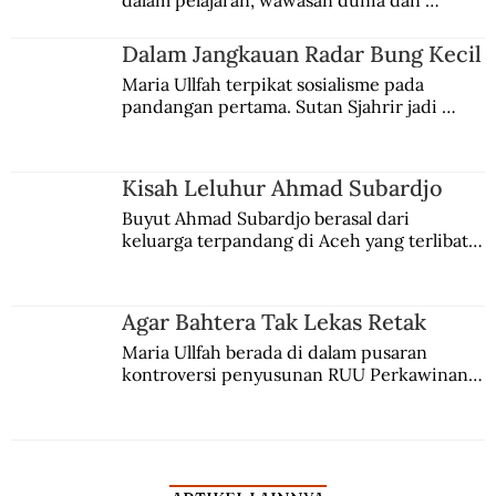
dalam pelajaran, wawasan dunia dan 
Garrincha
kesadaran kebangsaannya tumbuh berkat 
Jules Verne, Multatuli, hingga Sun Yat-sen.
Dalam Jangkauan Radar Bung Kecil
Maria Ullfah terpikat sosialisme pada 
pandangan pertama. Sutan Sjahrir jadi 
comblangnya.
Kisah Leluhur Ahmad Subardjo
Buyut Ahmad Subardjo berasal dari 
keluarga terpandang di Aceh yang terlibat 
persaingan kekuasaan. Dia memilih 
merantau ke Jawa dan menjadi pemuka 
agama Islam. Anaknya mengikuti jejaknya.
Agar Bahtera Tak Lekas Retak
Maria Ullfah berada di dalam pusaran 
kontroversi penyusunan RUU Perkawinan. 
Berbuah manis walau penuh kompromi.