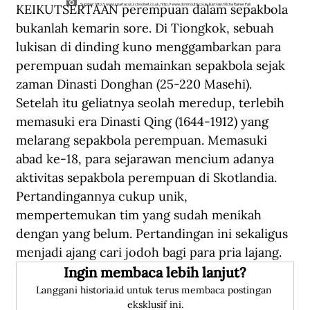
KEIKUTSERTAAN perempuan dalam sepakbola 
Sumber:
http://www.spartacus.schoolnet.co.uk
,
http://www.donmouth.co.uk
. Ilustrasi: Micha Rainer Pali
bukanlah kemarin sore. Di Tiongkok, sebuah 
lukisan di dinding kuno menggambarkan para 
perempuan sudah memainkan sepakbola sejak 
zaman Dinasti Donghan (25-220 Masehi). 
Setelah itu geliatnya seolah meredup, terlebih 
memasuki era Dinasti Qing (1644-1912) yang 
melarang sepakbola perempuan. Memasuki 
abad ke-18, para sejarawan mencium adanya 
aktivitas sepakbola perempuan di Skotlandia. 
Pertandingannya cukup unik, 
mempertemukan tim yang sudah menikah 
dengan yang belum. Pertandingan ini sekaligus 
menjadi ajang cari jodoh bagi para pria lajang.
Ingin membaca lebih lanjut?
Langgani historia.id untuk terus membaca postingan 
eksklusif ini.