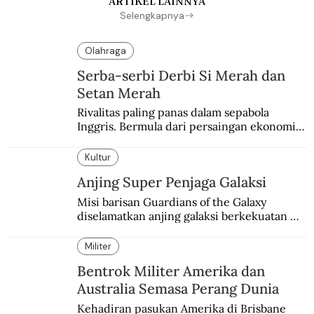
ARTIKEL LAINNYA
Selengkapnya
Olahraga
Serba-serbi Derbi Si Merah dan
Setan Merah
Rivalitas paling panas dalam sepabola 
Inggris. Bermula dari persaingan ekonomi 
dan industri.
Kultur
Anjing Super Penjaga Galaksi
Misi barisan Guardians of the Galaxy 
diselamatkan anjing galaksi berkekuatan 
super. Karakter yang terinspirasi dari Laika 
si martir antariksa Soviet.
Militer
Bentrok Militer Amerika dan
Australia Semasa Perang Dunia
Kehadiran pasukan Amerika di Brisbane 