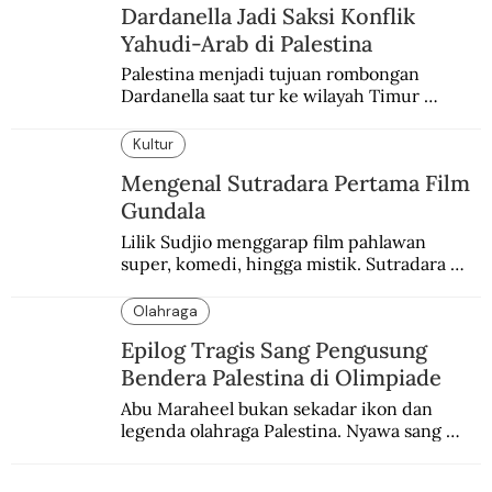
Dardanella Jadi Saksi Konflik
Yahudi-Arab di Palestina
Palestina menjadi tujuan rombongan 
Dardanella saat tur ke wilayah Timur 
Tengah. Di sana mereka menjadi saksi 
ketegangan antara orang Yahudi dan 
Kultur
penduduk Arab.
Mengenal Sutradara Pertama Film
Gundala
Lilik Sudjio menggarap film pahlawan 
super, komedi, hingga mistik. Sutradara 
terbaik yang kurang dilirik.
Olahraga
Epilog Tragis Sang Pengusung
Bendera Palestina di Olimpiade
Abu Maraheel bukan sekadar ikon dan 
legenda olahraga Palestina. Nyawa sang 
Olimpian tak tertolong setelah Israel 
memblokade Rafah.