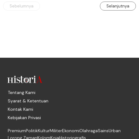
Sebelumnya
Selanjutnya
Tentang Kami
Syarat & Ketentuan
Kontak Kami
Kebijakan Privasi
Premium
Politik
Kultur
Militer
Ekonomi
Olahraga
Sains
Urban
Lorong Zaman
Kolom
Koja
Historiografis