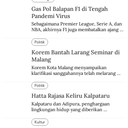
Gas Pol Balapan F1 di Tengah
Pandemi Virus
Sebagaimana Premier League, Serie A, dan 
NBA, akhirnya F1 juga membatalkan ajang 
balapannya. Menghindari pengalaman 
enam dekade lampau.
Politik
Korem Bantah Larang Seminar di
Malang
Korem Kota Malang menyampaikan 
klarifikasi sanggahannya telah melarang 
seminar sejarah di Universitas Negeri 
Malang.
Politik
Hatta Rajasa Keliru Kalpataru
Kalpataru dan Adipura, penghargaan 
lingkungan hidup yang diberikan 
pemerintah setiap tahun kepada dua pihak 
yang berbeda.
Kultur