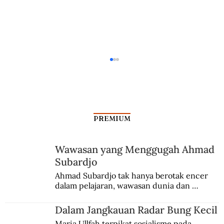
PREMIUM
Wawasan yang Menggugah Ahmad
Subardjo
Daendels Hukum Mati Pelaku Korupsi
Ahmad Subardjo tak hanya berotak encer 
dalam pelajaran, wawasan dunia dan 
kesadaran kebangsaannya tumbuh berkat 
Jules Verne, Multatuli, hingga Sun Yat-sen.
Dalam Jangkauan Radar Bung Kecil
Maria Ullfah terpikat sosialisme pada 