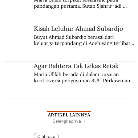
pandangan pertama. Sutan Sjahrir jadi 
comblangnya.
Kisah Leluhur Ahmad Subardjo
Buyut Ahmad Subardjo berasal dari 
keluarga terpandang di Aceh yang terlibat 
persaingan kekuasaan. Dia memilih 
merantau ke Jawa dan menjadi pemuka 
agama Islam. Anaknya mengikuti jejaknya.
Agar Bahtera Tak Lekas Retak
Maria Ullfah berada di dalam pusaran 
kontroversi penyusunan RUU Perkawinan. 
Berbuah manis walau penuh kompromi.
ARTIKEL LAINNYA
Selengkapnya
Olahraga