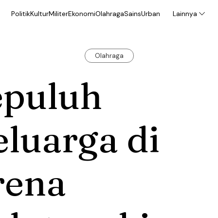
Politik
Kultur
Militer
Ekonomi
Olahraga
Sains
Urban
Lainnya
Olahraga
epuluh
luarga di
rena