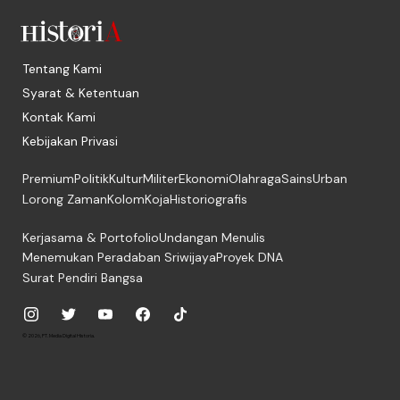
Tentang Kami
Syarat & Ketentuan
Kontak Kami
Kebijakan Privasi
Premium
Politik
Kultur
Militer
Ekonomi
Olahraga
Sains
Urban
Lorong Zaman
Kolom
Koja
Historiografis
Kerjasama & Portofolio
Undangan Menulis
Menemukan Peradaban Sriwijaya
Proyek DNA
Surat Pendiri Bangsa
© 2026, PT. Media Digital Historia.