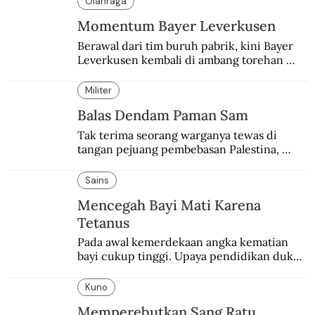
Olahraga
Momentum Bayer Leverkusen
Berawal dari tim buruh pabrik, kini Bayer 
Leverkusen kembali di ambang torehan 
“treble”. Sempat diejek dengan julukan 
“Neverkusen”.
Militer
Balas Dendam Paman Sam
Tak terima seorang warganya tewas di 
tangan pejuang pembebasan Palestina, 
pemerintahan Ronald Reagan melakukan 
pembalasan.
Sains
Mencegah Bayi Mati Karena
Tetanus
Pada awal kemerdekaan angka kematian 
bayi cukup tinggi. Upaya pendidikan dukun 
pun dilakukan lewat Proyek Serpong.
Kuno
Memperebutkan Sang Ratu