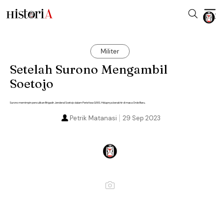
Militer
Setelah Surono Mengambil
Soetojo
Surono memimpin penculikan Brigadir Jenderal Soetojo dalam Peristiwa G30S. Hidupnya berakhir di masa Orde Baru.
Petrik Matanasi
29 Sep 2023