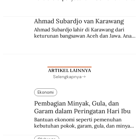
Berbuah manis walau penuh kompromi.
Ahmad Subardjo van Karawang
Ahmad Subardjo lahir di Karawang dari 
keturunan bangsawan Aceh dan Jawa. Anak 
kesayangan mantri polisi ini pindah ke 
Batavia untuk melanjutkan pendidikan di 
sekolah Belanda.
ARTIKEL LAINNYA
Selengkapnya
Ekonomi
Pembagian Minyak, Gula, dan
Garam dalam Peringatan Hari Ibu
Bantuan ekonomi seperti pemenuhan 
kebutuhan pokok, garam, gula, dan minyak 
menjadi salah satu perhatian dalam 
peringatan Hari Ibu.