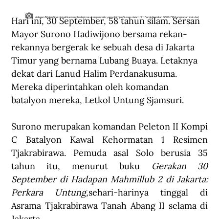
Hari ini, 30 September, 58 tahun silam. Sersan 
Adegan Brigjen Soetojo ketika menghadapi pasukan penculik yang dipimpin Surono dalam film Pengkhianatan G30S/PKI (tangkapan Youtube)
Mayor Surono Hadiwijono bersama rekan-
rekannya bergerak ke sebuah desa di Jakarta 
Timur yang bernama Lubang Buaya. Letaknya 
dekat dari Lanud Halim Perdanakusuma. 
Mereka diperintahkan oleh komandan 
batalyon mereka, Letkol Untung Sjamsuri. 
Surono merupakan komandan Peleton II Kompi 
C Batalyon Kawal Kehormatan 1 Resimen 
Tjakrabirawa. Pemuda asal Solo berusia 35 
tahun itu, menurut buku 
Gerakan 30 
September di Hadapan Mahmillub 2 di Jakarta: 
Perkara Untung,
sehari-harinya tinggal di 
Asrama Tjakrabirawa Tanah Abang II selama di 
Jakarta. 