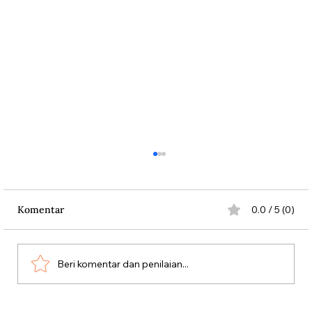
Komentar
0.0 / 5 (0)
Beri komentar dan penilaian...
Aksi Koboi Jenderal Moestopo