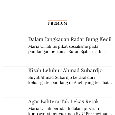
PREMIUM
Dalam Jangkauan Radar Bung Kecil
Maria Ullfah terpikat sosialisme pada 
pandangan pertama. Sutan Sjahrir jadi 
comblangnya.
Kisah Leluhur Ahmad Subardjo
Buyut Ahmad Subardjo berasal dari 
keluarga terpandang di Aceh yang terlibat 
persaingan kekuasaan. Dia memilih 
merantau ke Jawa dan menjadi pemuka 
agama Islam. Anaknya mengikuti jejaknya.
Agar Bahtera Tak Lekas Retak
Maria Ullfah berada di dalam pusaran 
kontroversi penyusunan RUU Perkawinan. 