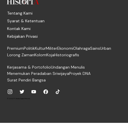
Tentang Kami
Syarat & Ketentuan
Kontak Kami
Kebijakan Privasi
Premium
Politik
Kultur
Militer
Ekonomi
Olahraga
Sains
Urban
Lorong Zaman
Kolom
Koja
Historiografis
Kerjasama & Portofolio
Undangan Menulis
Menemukan Peradaban Sriwijaya
Proyek DNA
Surat Pendiri Bangsa
© 2026, PT. Media Digital Historia.