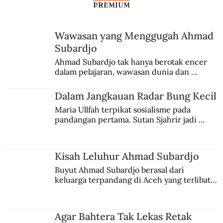
PREMIUM
Wawasan yang Menggugah Ahmad
Subardjo
Ahmad Subardjo tak hanya berotak encer 
dalam pelajaran, wawasan dunia dan 
kesadaran kebangsaannya tumbuh berkat 
Jules Verne, Multatuli, hingga Sun Yat-sen.
Dalam Jangkauan Radar Bung Kecil
Maria Ullfah terpikat sosialisme pada 
pandangan pertama. Sutan Sjahrir jadi 
comblangnya.
Kisah Leluhur Ahmad Subardjo
Buyut Ahmad Subardjo berasal dari 
keluarga terpandang di Aceh yang terlibat 
persaingan kekuasaan. Dia memilih 
merantau ke Jawa dan menjadi pemuka 
agama Islam. Anaknya mengikuti jejaknya.
Agar Bahtera Tak Lekas Retak