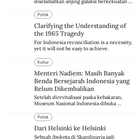
diselamatkan anjing galaksi berkekuatan 
super. Karakter yang terinspirasi dari Laika 
si martir antariksa Soviet.
Politik
Clarifying the Understanding of
the 1965 Tragedy
For Indonesia reconciliation is a necessity, 
yet it will not be easy to achieve.
Kultur
Menteri Nadiem: Masih Banyak
Benda Bersejarah Indonesia yang
Belum Dikembalikan
Setelah direvitalisasi paska kebakaran, 
Museum Nasional Indonesia dibuka 
kembali. Bertepatan dengan perhelatan 
Pameran Repatriasi 2024.
Politik
Dari Helsinki ke Helsinki
Sebuah ibukota di Skandinavia jadi 