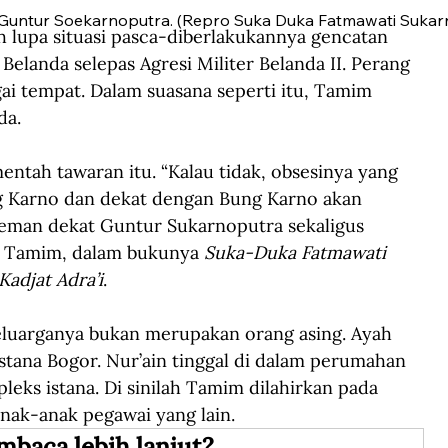
Guntur Soekarnoputra. (Repro Suka Duka Fatmawati Sukarn
 lupa situasi pasca-diberlakukannya gencatan 
Belanda selepas Agresi Militer Belanda II. Perang 
ai tempat. Dalam suasana seperti itu, Tamim 
da. 
tah tawaran itu. “Kalau tidak, obsesinya yang 
g Karno dan dekat dengan Bung Karno akan 
, teman dekat Guntur Sukarnoputra sekaligus 
 Tamim, dalam bukunya 
Suka-Duka Fatmawati 
Kadjat Adra’i
. 
luarganya bukan merupakan orang asing. Ayah 
stana Bogor. Nur’ain tinggal di dalam perumahan 
leks istana. Di sinilah Tamim dilahirkan pada 
ak-anak pegawai yang lain. 
mbaca lebih lanjut?