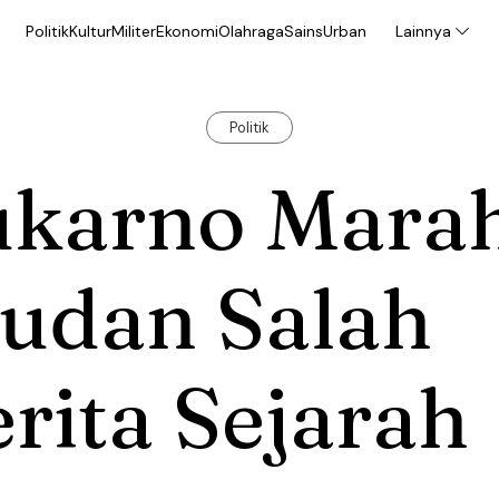
Politik
Kultur
Militer
Ekonomi
Olahraga
Sains
Urban
Lainnya
Politik
ukarno Mara
judan Salah
rita Sejarah