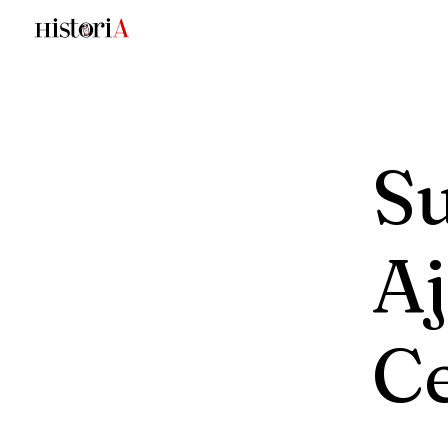
S
A
Ce