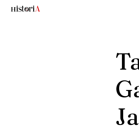
Ta
G
Ja