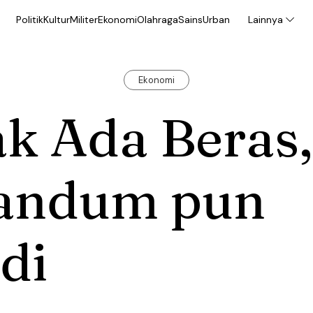
Politik
Kultur
Militer
Ekonomi
Olahraga
Sains
Urban
Lainnya
Ekonomi
k Ada Beras,
andum pun
di