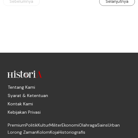
Sebelumnya
Selanjutnya
Tentang Kami
Syarat & Ketentuan
Kontak Kami
Kebijakan Privasi
Premium
Politik
Kultur
Militer
Ekonomi
Olahraga
Sains
Urban
Lorong Zaman
Kolom
Koja
Historiografis