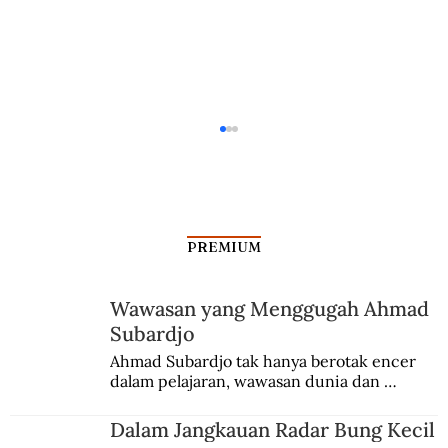
PREMIUM
Wawasan yang Menggugah Ahmad
Subardjo
Dalam Jangkauan Radar Bung Kecil
Ahmad Subardjo tak hanya berotak encer 
dalam pelajaran, wawasan dunia dan 
kesadaran kebangsaannya tumbuh berkat 
Jules Verne, Multatuli, hingga Sun Yat-sen.
Dalam Jangkauan Radar Bung Kecil