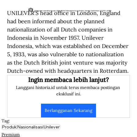
UNILEVER'S head office in London, England 
Employees operating a soap cutter at the Unilever factory in Angke, Jakarta, September 27, 1951. (ANRI).
had been informed about the planned 
nationalization of all Dutch companies in 
Indonesia in November 1957. Unilever 
Indonesia, which was established on December 
5, 1933, was also vulnerable to nationalization 
as the Dutch British joint venture was majority 
Dutch-owned with headquarters in Rotterdam.
Ingin membaca lebih lanjut?
Langgani historia.id untuk terus membaca postingan 
eksklusif ini.
Berlangganan Sekarang
Tag:
Produk
Nasionalisasi
Unilever
Premium