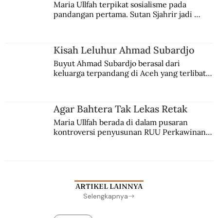
Maria Ullfah terpikat sosialisme pada 
pandangan pertama. Sutan Sjahrir jadi 
comblangnya.
Kisah Leluhur Ahmad Subardjo
Buyut Ahmad Subardjo berasal dari 
keluarga terpandang di Aceh yang terlibat 
persaingan kekuasaan. Dia memilih 
merantau ke Jawa dan menjadi pemuka 
agama Islam. Anaknya mengikuti jejaknya.
Agar Bahtera Tak Lekas Retak
Maria Ullfah berada di dalam pusaran 
kontroversi penyusunan RUU Perkawinan. 
Berbuah manis walau penuh kompromi.
ARTIKEL LAINNYA
Selengkapnya