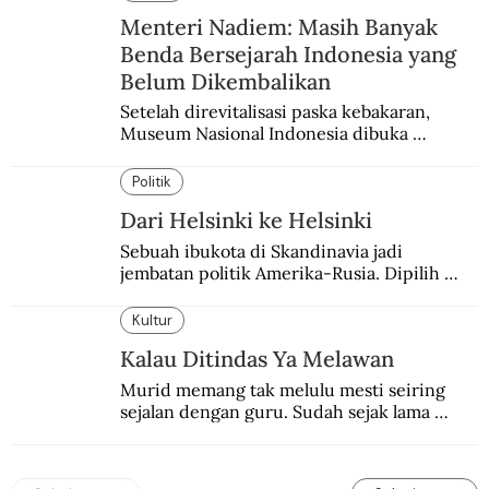
Menteri Nadiem: Masih Banyak
Benda Bersejarah Indonesia yang
Belum Dikembalikan
Setelah direvitalisasi paska kebakaran, 
Museum Nasional Indonesia dibuka 
kembali. Bertepatan dengan perhelatan 
Pameran Repatriasi 2024.
Politik
Dari Helsinki ke Helsinki
Sebuah ibukota di Skandinavia jadi 
jembatan politik Amerika-Rusia. Dipilih 
karena kenetralannya sejak Perang Dingin.
Kultur
Kalau Ditindas Ya Melawan
Murid memang tak melulu mesti seiring 
sejalan dengan guru. Sudah sejak lama 
orang-orang mengatakan, guru kencing 
berdiri, murid kencing berlari.