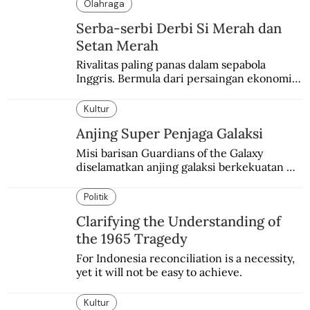
Olahraga
Serba-serbi Derbi Si Merah dan
Setan Merah
Rivalitas paling panas dalam sepabola 
Inggris. Bermula dari persaingan ekonomi 
dan industri.
Kultur
Anjing Super Penjaga Galaksi
Misi barisan Guardians of the Galaxy 
diselamatkan anjing galaksi berkekuatan 
super. Karakter yang terinspirasi dari Laika 
si martir antariksa Soviet.
Politik
Clarifying the Understanding of
the 1965 Tragedy
For Indonesia reconciliation is a necessity, 
yet it will not be easy to achieve.
Kultur