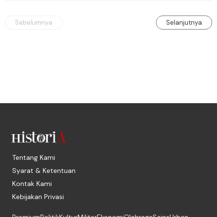
Manchester United 6-1.
Sebelumnya
Selanjutnya
Tentang Kami
Syarat & Ketentuan
Kontak Kami
Kebijakan Privasi
Premium
Politik
Kultur
Militer
Ekonomi
Olahraga
Sains
Urban