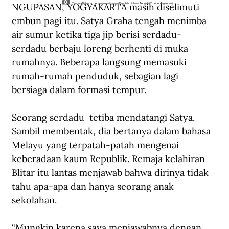
NGUPASAN, YOGYAKARTA masih diselimuti 
Tentara Belanda menawan gerilyawan Republik di Jawa Tengah (Troepen Museum)
embun pagi itu. Satya Graha tengah menimba 
air sumur ketika tiga jip berisi serdadu-
serdadu berbaju loreng berhenti di muka 
rumahnya. Beberapa langsung memasuki 
rumah-rumah penduduk, sebagian lagi 
bersiaga dalam formasi tempur.
Seorang serdadu  tetiba mendatangi Satya. 
Sambil membentak, dia bertanya dalam bahasa 
Melayu yang terpatah-patah mengenai 
keberadaan kaum Republik. Remaja kelahiran 
Blitar itu lantas menjawab bahwa dirinya tidak 
tahu apa-apa dan hanya seorang anak 
sekolahan.
“Mungkin karena saya menjawabnya dengan 