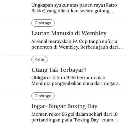
Ungkapan syukur atas panen raya (Katto 
Bakko) yang dilakukan secara gotong 
royong.
Olahraga
Lautan Manusia di Wembley
Arsenal merayakan FA Cup tanpa euforia 
penonton di Wembley. Berbeda jauh dari 
suasana final di stadion ikonik itu 97 tahun 
silam.
Politik
Utang Tak Terbayar?
Obligator tahun 1946 bermunculan. 
Meminta pengembalian dana dari negara.
Olahraga
Ingar-Bingar Boxing Day
Momen rekor 66 gol dalam sehari dari 10 
pertandingan pada “Boxing Day” enam 
dekade lalu. Termasuk kekalahan pahit 