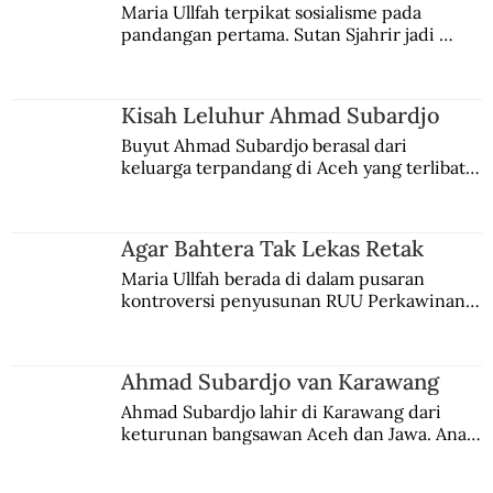
Maria Ullfah terpikat sosialisme pada 
pandangan pertama. Sutan Sjahrir jadi 
comblangnya.
Kisah Leluhur Ahmad Subardjo
Buyut Ahmad Subardjo berasal dari 
keluarga terpandang di Aceh yang terlibat 
persaingan kekuasaan. Dia memilih 
merantau ke Jawa dan menjadi pemuka 
agama Islam. Anaknya mengikuti jejaknya.
Agar Bahtera Tak Lekas Retak
Maria Ullfah berada di dalam pusaran 
kontroversi penyusunan RUU Perkawinan. 
Berbuah manis walau penuh kompromi.
Ahmad Subardjo van Karawang
Ahmad Subardjo lahir di Karawang dari 
keturunan bangsawan Aceh dan Jawa. Anak 
kesayangan mantri polisi ini pindah ke 
Batavia untuk melanjutkan pendidikan di 