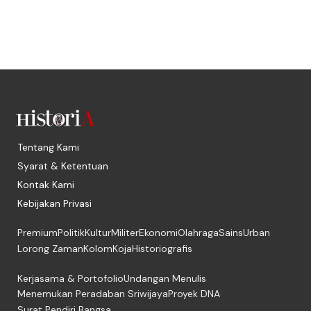
Tentang Kami
Syarat & Ketentuan
Kontak Kami
Kebijakan Privasi
Premium
Politik
Kultur
Militer
Ekonomi
Olahraga
Sains
Urban
Lorong Zaman
Kolom
Koja
Historiografis
Kerjasama & Portofolio
Undangan Menulis
Menemukan Peradaban Sriwijaya
Proyek DNA
Surat Pendiri Bangsa