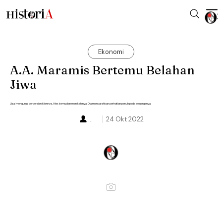
Ekonomi
A.A. Maramis Bertemu Belahan
Jiwa
Usai mengurus perceraian kliennya, Alex kemudian menikahinya. Dia mencurahkan perhatian penuh pada keluarganya.
...
24 Okt 2022