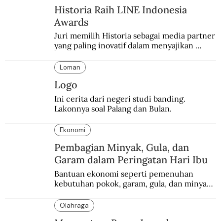
Historia Raih LINE Indonesia
Awards
Juri memilih Historia sebagai media partner 
yang paling inovatif dalam menyajikan 
konten sejarah populer
Loman
Logo
Ini cerita dari negeri studi banding. 
Lakonnya soal Palang dan Bulan.
Ekonomi
Pembagian Minyak, Gula, dan
Garam dalam Peringatan Hari Ibu
Bantuan ekonomi seperti pemenuhan 
kebutuhan pokok, garam, gula, dan minyak 
menjadi salah satu perhatian dalam 
peringatan Hari Ibu.
Olahraga