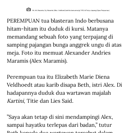
Mr. AA. Maramis, Ny. Maramis (Miss. Veldhoet) berfoto bersama tgl. 1952 di Tokyo Jepang (Opac Perpusnas)
PEREMPUAN tua blasteran Indo berbusana 
hitam-hitam itu duduk di kursi. Matanya 
memandang sebuah foto yang terpajang di 
samping pajangan bunga anggrek ungu di atas 
meja. Foto itu memuat Alexander Andries 
Maramis (Alex Maramis).
Perempuan tua itu Elizabeth Marie Diena 
Veldhoedt atau karib disapa Beth, istri Alex. Di 
hadapannya duduk dua wartawan majalah 
Kartini
, Titie dan Lies Said. 
”Saya akan tetap di sini mendampingi Alex, 
sampai hayatku terlepas dari badan,” tutur 
Beth kepada dua wartawan tersebut dalam 