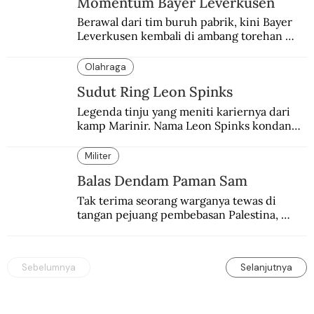
Momentum Bayer Leverkusen
Berawal dari tim buruh pabrik, kini Bayer 
Leverkusen kembali di ambang torehan 
“treble”. Sempat diejek dengan julukan 
“Neverkusen”.
Olahraga
Sudut Ring Leon Spinks
Legenda tinju yang meniti kariernya dari 
kamp Marinir. Nama Leon Spinks kondang 
setelah mencuri gelar dunia milik 
Muhammad Ali.
Militer
Balas Dendam Paman Sam
Tak terima seorang warganya tewas di 
tangan pejuang pembebasan Palestina, 
pemerintahan Ronald Reagan melakukan 
pembalasan.
Sebelumnya
Selanjutnya