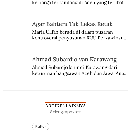
keluarga terpandang di Aceh yang terlibat 
persaingan kekuasaan. Dia memilih 
merantau ke Jawa dan menjadi pemuka 
agama Islam. Anaknya mengikuti jejaknya.
Agar Bahtera Tak Lekas Retak
Maria Ullfah berada di dalam pusaran 
kontroversi penyusunan RUU Perkawinan. 
Berbuah manis walau penuh kompromi.
Ahmad Subardjo van Karawang
Ahmad Subardjo lahir di Karawang dari 
keturunan bangsawan Aceh dan Jawa. Anak 
kesayangan mantri polisi ini pindah ke 
Batavia untuk melanjutkan pendidikan di 
sekolah Belanda.
ARTIKEL LAINNYA
Selengkapnya
Kultur