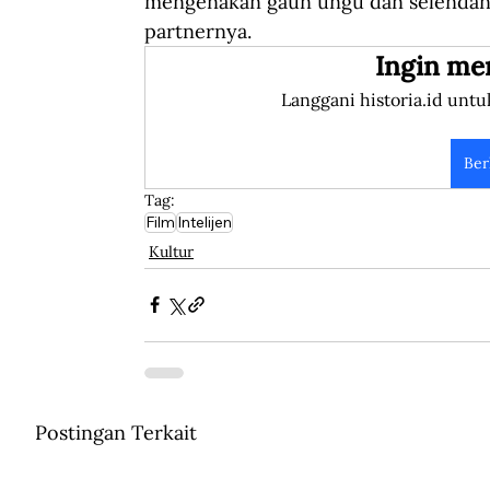
mengenakan gaun ungu dan selendang 
partnernya.
Ingin me
Langgani historia.id untu
Ber
Tag:
Film
Intelijen
Kultur
Postingan Terkait