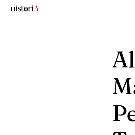
Al
M
P