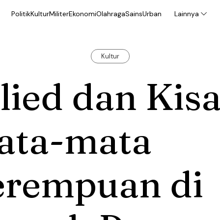
Politik
Kultur
Militer
Ekonomi
Olahraga
Sains
Urban
Lainnya
Kultur
lied dan Kis
ata-mata
erempuan di