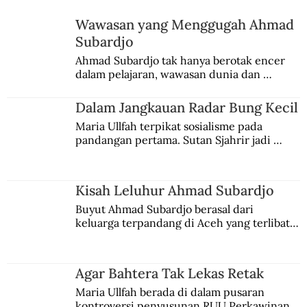
Wawasan yang Menggugah Ahmad
Penyergapan di Bogor Selatan
Subardjo
Ahmad Subardjo tak hanya berotak encer 
dalam pelajaran, wawasan dunia dan 
kesadaran kebangsaannya tumbuh berkat 
Jules Verne, Multatuli, hingga Sun Yat-sen.
Dalam Jangkauan Radar Bung Kecil
Maria Ullfah terpikat sosialisme pada 
pandangan pertama. Sutan Sjahrir jadi 
comblangnya.
Kisah Leluhur Ahmad Subardjo
Buyut Ahmad Subardjo berasal dari 
keluarga terpandang di Aceh yang terlibat 
persaingan kekuasaan. Dia memilih 
merantau ke Jawa dan menjadi pemuka 
agama Islam. Anaknya mengikuti jejaknya.
Agar Bahtera Tak Lekas Retak
Maria Ullfah berada di dalam pusaran 
kontroversi penyusunan RUU Perkawinan. 