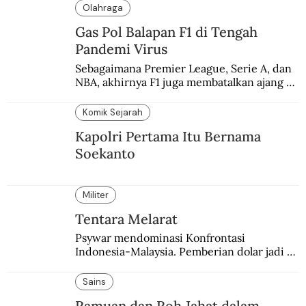
Olahraga
Gas Pol Balapan F1 di Tengah
Pandemi Virus
Sebagaimana Premier League, Serie A, dan 
NBA, akhirnya F1 juga membatalkan ajang 
balapannya. Menghindari pengalaman 
enam dekade lampau.
Komik Sejarah
Kapolri Pertama Itu Bernama
Soekanto
Militer
Tentara Melarat
Psywar mendominasi Konfrontasi 
Indonesia-Malaysia. Pemberian dolar jadi 
salah satu bentuk yang sering digunakan.
Sains
Ramuan dan Roh Jahat dalam