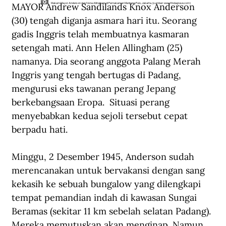
MAYOR Andrew Sandilands Knox Anderson 
Makam Mayor Anderson dan Nona Allingham di Pemakaman Menteng Pulo, Jakarta. (sumber:
www.findagrave.com
)
(30) tengah diganja asmara hari itu. Seorang 
gadis Inggris telah membuatnya kasmaran 
setengah mati. Ann Helen Allingham (25) 
namanya. Dia seorang anggota Palang Merah 
Inggris yang tengah bertugas di Padang, 
mengurusi eks tawanan perang Jepang 
berkebangsaan Eropa.  Situasi perang 
menyebabkan kedua sejoli tersebut cepat 
berpadu hati.
Minggu, 2 Desember 1945, Anderson sudah 
merencanakan untuk bervakansi dengan sang 
kekasih ke sebuah bungalow yang dilengkapi 
tempat pemandian indah di kawasan Sungai 
Beramas (sekitar 11 km sebelah selatan Padang). 
Mereka memutuskan akan menginap. Namun 