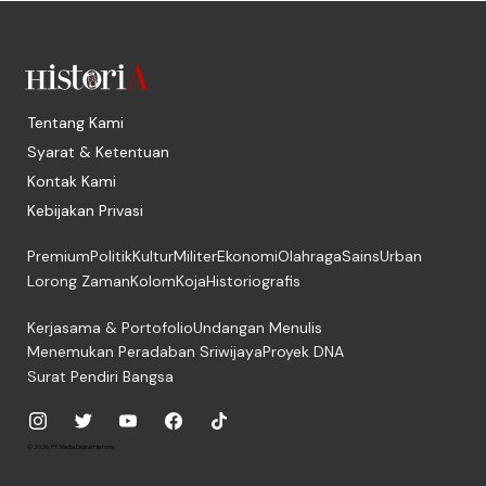
Tentang Kami
Syarat & Ketentuan
Kontak Kami
Kebijakan Privasi
Premium
Politik
Kultur
Militer
Ekonomi
Olahraga
Sains
Urban
Lorong Zaman
Kolom
Koja
Historiografis
Kerjasama & Portofolio
Undangan Menulis
Menemukan Peradaban Sriwijaya
Proyek DNA
Surat Pendiri Bangsa
© 2026, PT. Media Digital Historia.