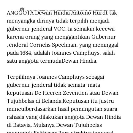
ANGGOTA Dewan Hindia Antonio Hurdt tak 
Lukisan Gubernur Jenderal VOC Joannes Camphuys karya Gerrit van Goor tahun 1685. (Rijksmuseum/Wikimedia Commons).
menyangka dirinya tidak terpilih menjadi 
gubernur jenderal VOC. Ia semakin kecewa 
karena orang yang menggantikan Gubernur 
Jenderal Cornelis Speelman, yang meninggal 
pada 1684, adalah Joannes Camphuys, salah 
satu anggota termudaDewan Hindia.
Terpilihnya Joannes Camphuys sebagai 
gubernur jenderal tidak semata-mata 
keputusan De Heeren Zeventien atau Dewan 
Tujuhbelas di Belanda.Keputusan itu justru 
munculberdasarkan hasil pemungutan suara 
rahasia yang dilakukan anggota Dewan Hindia 
di Batavia. Mulanya Dewan Tujuhbelas 
menunjuk Balthazar Bort,direktur jenderal 