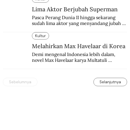
Lima Aktor Berjubah Superman
Pasca Perang Dunia II hingga sekarang 
sudah lima aktor yang menyandang jubah 
Superman. Siapa yang paling difavoritkan 
para penggemarnya?
Kultur
Melahirkan Max Havelaar di Korea
Demi mengenal Indonesia lebih dalam, 
novel Max Havelaar karya Multatuli 
diterjemahkan ke dalam bahasa Korea.
Sebelumnya
Selanjutnya