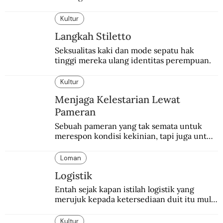
kepemilikan hotel hingga skandal berdarah 
pada malam tahun baru.
Kultur
Langkah Stiletto
Seksualitas kaki dan mode sepatu hak 
tinggi mereka ulang identitas perempuan.
Kultur
Menjaga Kelestarian Lewat
Pameran
Sebuah pameran yang tak semata untuk 
merespon kondisi kekinian, tapi juga untuk 
menghidupkan sekaligus mengabadikan 
Balai Budaya selaku tempat bersejarah 
Loman
dalam dunia seni-budaya bangsa.
Logistik
Entah sejak kapan istilah logistik yang 
merujuk kepada ketersediaan duit itu mulai 
digunakan.
Kultur