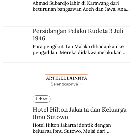
Ahmad Subardjo lahir di Karawang dari 
keturunan bangsawan Aceh dan Jawa. Anak 
kesayangan mantri polisi ini pindah ke 
Batavia untuk melanjutkan pendidikan di 
sekolah Belanda.
Persidangan Pelaku Kudeta 3 Juli
1946
Para pengikut Tan Malaka dihadapkan ke 
pengadilan. Mereka didakwa melakukan 
penculikan Sutan Sjahrir dan berupaya 
menggulingkan pemerintahan.
ARTIKEL LAINNYA
Selengkapnya
Urban
Hotel Hilton Jakarta dan Keluarga
Ibnu Sutowo
Hotel Hilton Jakarta identik dengan 
keluarga Ibnu Sutowo. Mulai dari 