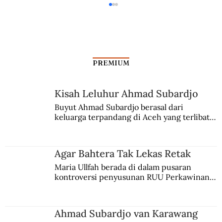
PREMIUM
Dua Gubernur Jenderal VOC
Kisah Leluhur Ahmad Subardjo
Buyut Ahmad Subardjo berasal dari 
keluarga terpandang di Aceh yang terlibat 
persaingan kekuasaan. Dia memilih 
merantau ke Jawa dan menjadi pemuka 
agama Islam. Anaknya mengikuti jejaknya.
Agar Bahtera Tak Lekas Retak
Maria Ullfah berada di dalam pusaran 
kontroversi penyusunan RUU Perkawinan. 
Berbuah manis walau penuh kompromi.
Ahmad Subardjo van Karawang