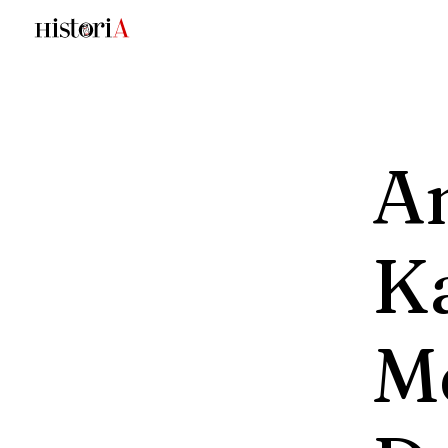
A
K
M