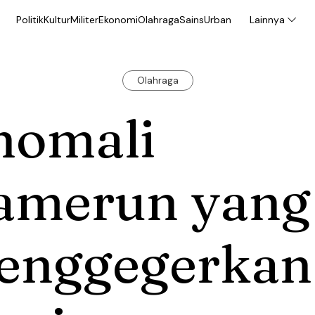
Politik
Kultur
Militer
Ekonomi
Olahraga
Sains
Urban
Lainnya
Olahraga
nomali
amerun yang
enggegerkan