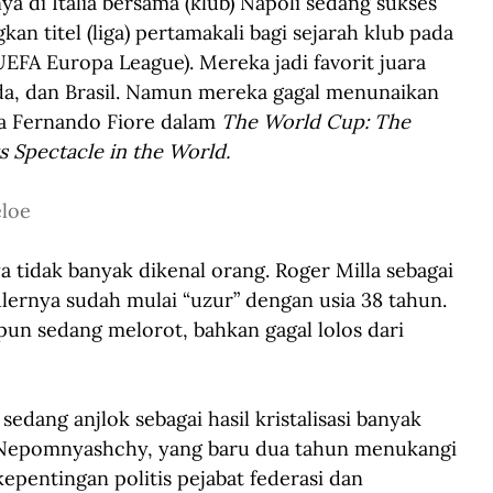
ya di Italia bersama (klub) Napoli sedang sukses 
 titel (liga) pertamakali bagi sejarah klub pada 
UEFA Europa League). Mereka jadi favorit juara 
nda, dan Brasil. Namun mereka gagal menunaikan 
ina Fernando Fiore dalam 
The World Cup: The 
s Spectacle in the World.
loe
tidak banyak dikenal orang. Roger Milla sebagai 
lernya sudah mulai “uzur” dengan usia 38 tahun. 
pun sedang melorot, bahkan gagal lolos dari 
sedang anjlok sebagai hasil kristalisasi banyak 
ry Nepomnyashchy, yang baru dua tahun menukangi 
pentingan politis pejabat federasi dan 