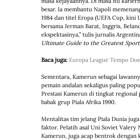
masa kejayaannya. Di masa itu kariern
besar. Ia membantu Napoli memenangkan
1984 dan titel Eropa (UEFA Cup, kini 
bersama Jerman Barat, Inggris, Bela
ekspektasinya,” tulis jurnalis Argent
Ultimate Guide to the Greatest Sport
Baca juga: 
Europa League Tempo Doe
Sementara, Kamerun sebagai lawannya 
pemain andalan sekaligus paling popu
Prestasi Kamerun di tingkat regional 
babak grup Piala Afrika 1990. 
Mentalitas tim jelang Piala Dunia juga 
faktor. Pelatih asal Uni Soviet Vale
Kamerun, juga acap bentrok dengan ke