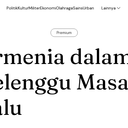
Politik
Kultur
Militer
Ekonomi
Olahraga
Sains
Urban
Lainnya
Premium
rmenia dala
elenggu Mas
alu