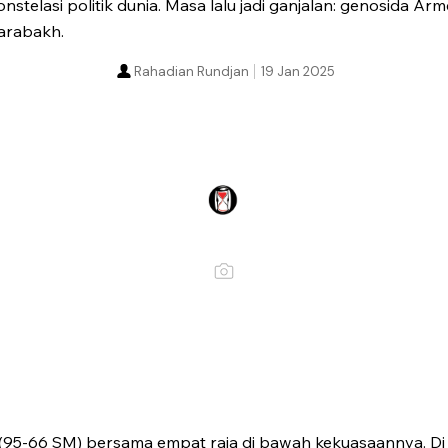
nstelasi politik dunia. Masa lalu jadi ganjalan: genosida Ar
arabakh.
Rahadian Rundjan
19 Jan 2025
(95-66 SM) bersama empat raja di bawah kekuasaannya. Di