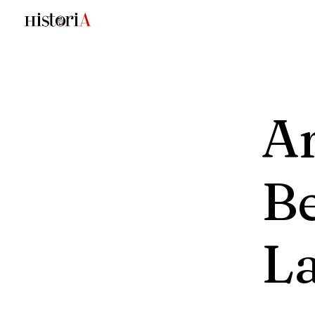
A
B
L