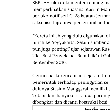
SEBUAH film dokumenter tentang masa
memperlihatkan suasana Stasiun Mang
berlokomotif seri C-28 buatan Jerman
saksi bisu hijrahnya pemerintahan In
“Kereta inilah yang dulu digunakan 
hijrah ke Yogyakarta. Selain sumber ar
pun juga penting,” ujar sejarawan R
Ular Besi Penyelamat Republik” di Gale
September 2016.
Cerita soal kereta api bersejarah it
pemerintah terhadap peninggalan sej
dulunya Stasiun Manggarai memiliki t
Tetapi, kini hanya tersisa dua peron y
dibongkar dan diganti kostruksi besi.
Ingin me