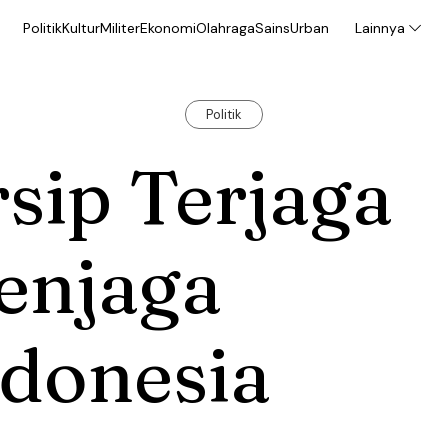
Politik
Kultur
Militer
Ekonomi
Olahraga
Sains
Urban
Lainnya
Politik
sip Terjaga
enjaga
ndonesia