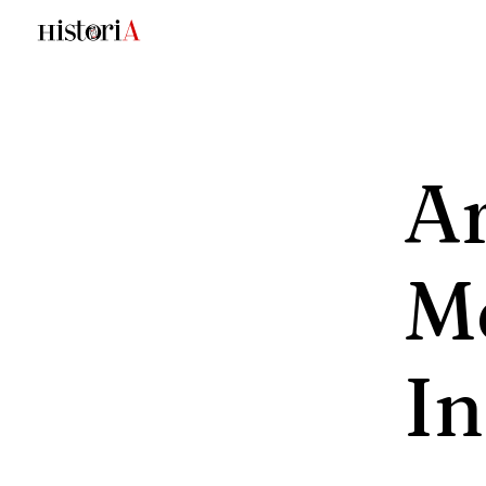
Ar
M
I