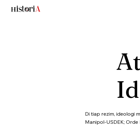
A
Id
Di tiap rezim, ideolog
Manipol-USDEK; Orde B