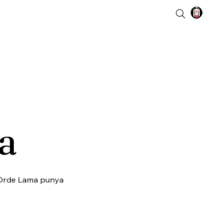
a
a Orde Lama punya