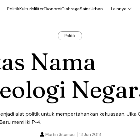
Politik
Kultur
Militer
Ekonomi
Olahraga
Sains
Urban
Lainnya
Politik
tas Nama
eologi Negar
i menjadi alat politik untuk mempertahankan kekuasaan. Jik
aru memiliki P-4.
Martin Sitompul
13 Jun 2018