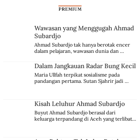
PREMIUM
Wawasan yang Menggugah Ahmad
Subardjo
Ahmad Subardjo tak hanya berotak encer 
dalam pelajaran, wawasan dunia dan 
kesadaran kebangsaannya tumbuh berkat 
Jules Verne, Multatuli, hingga Sun Yat-sen.
Dalam Jangkauan Radar Bung Kecil
Maria Ullfah terpikat sosialisme pada 
pandangan pertama. Sutan Sjahrir jadi 
comblangnya.
Kisah Leluhur Ahmad Subardjo
Buyut Ahmad Subardjo berasal dari 
keluarga terpandang di Aceh yang terlibat 
persaingan kekuasaan. Dia memilih 
merantau ke Jawa dan menjadi pemuka 
agama Islam. Anaknya mengikuti jejaknya.