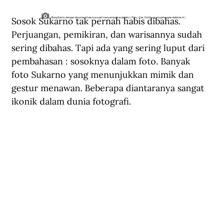
Sosok Sukarno tak pernah habis dibahas. 
Bung Karno dengan ekspresi khasnya saat menyampaikan pidato. ( Foto : Cas Oorthuys via geheugen.delpher.nl )
Perjuangan, pemikiran, dan warisannya sudah 
sering dibahas. Tapi ada yang sering luput dari 
pembahasan : sosoknya dalam foto. Banyak 
foto Sukarno yang menunjukkan mimik dan 
gestur menawan. Beberapa diantaranya sangat 
ikonik dalam dunia fotografi. 