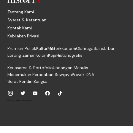
Tentang Kami
Syarat & Ketentuan
Kontak Kami
Kebijakan Privasi
Premium
Politik
Kultur
Militer
Ekonomi
Olahraga
Sains
Urban
Lorong Zaman
Kolom
Koja
Historiografis
Kerjasama & Portofolio
Undangan Menulis
Menemukan Peradaban Sriwijaya
Proyek DNA
Surat Pendiri Bangsa
© 2026, PT. Media Digital Historia.