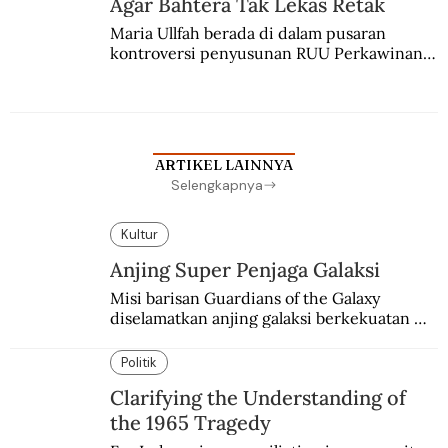
Agar Bahtera Tak Lekas Retak
Maria Ullfah berada di dalam pusaran 
kontroversi penyusunan RUU Perkawinan. 
Berbuah manis walau penuh kompromi.
ARTIKEL LAINNYA
Selengkapnya
Kultur
Anjing Super Penjaga Galaksi
Misi barisan Guardians of the Galaxy 
diselamatkan anjing galaksi berkekuatan 
super. Karakter yang terinspirasi dari Laika 
si martir antariksa Soviet.
Politik
Clarifying the Understanding of
the 1965 Tragedy