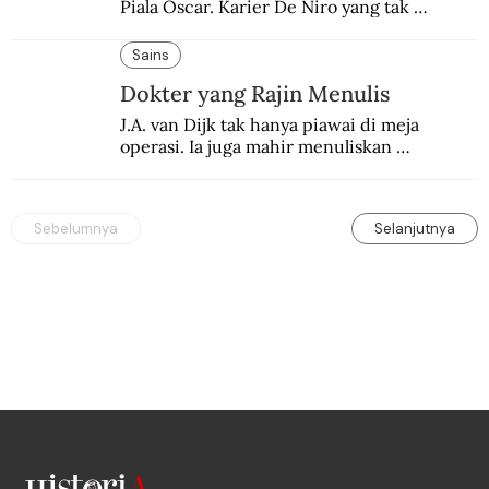
Piala Oscar. Karier De Niro yang tak 
terbelenggu batas-batas genre merentang 
lebih dari setengah abad.
Sains
Dokter yang Rajin Menulis
J.A. van Dijk tak hanya piawai di meja 
operasi. Ia juga mahir menuliskan 
pengalaman operasinya dalam jurnal medis.
Sebelumnya
Selanjutnya