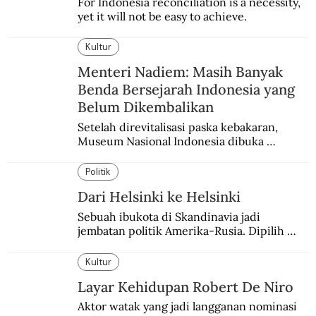
For Indonesia reconciliation is a necessity, 
yet it will not be easy to achieve.
Kultur
Menteri Nadiem: Masih Banyak
Benda Bersejarah Indonesia yang
Belum Dikembalikan
Setelah direvitalisasi paska kebakaran, 
Museum Nasional Indonesia dibuka 
kembali. Bertepatan dengan perhelatan 
Pameran Repatriasi 2024.
Politik
Dari Helsinki ke Helsinki
Sebuah ibukota di Skandinavia jadi 
jembatan politik Amerika-Rusia. Dipilih 
karena kenetralannya sejak Perang Dingin.
Kultur
Layar Kehidupan Robert De Niro
Aktor watak yang jadi langganan nominasi 